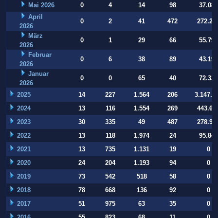
Mai 2026
0
4
14
98
37.084
April
0
2
41
472
272.22
2026
März
0
1
29
66
55.794
2026
Februar
0
6
38
89
43.197
2026
Januar
0
0
65
40
72.332
2026
2025
14
227
1.564
206
3.147.9
2024
13
116
1.554
269
443.64
2023
30
335
49
487
278.93
2022
13
118
1.974
24
95.847
2021
13
735
1.131
19
0
2020
24
204
1.193
94
0
2019
73
542
518
58
0
2018
78
668
136
92
0
2017
51
975
63
35
0
2016
55
823
68
11
0