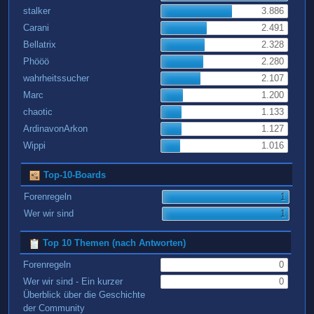
stalker
3.886
Carani
2.491
Bellatrix
2.328
Phööö
2.280
wahrheitssucher
2.107
Marc
1.200
chaotic
1.133
ArdinavonArkon
1.127
Wippi
1.016
Top-10-Boards
Forenregeln
1
Wer wir sind
1
Top 10 Themen (nach Antworten)
Forenregeln
0
Wer wir sind - Ein kurzer
0
Überblick über die Geschichte
der Community