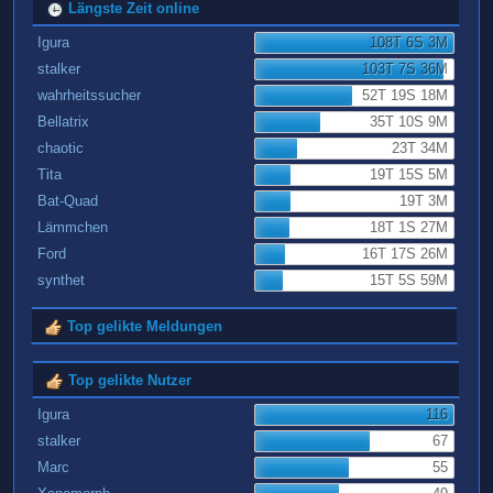
Längste Zeit online
Igura
108T 6S 3M
stalker
103T 7S 36M
wahrheitssucher
52T 19S 18M
Bellatrix
35T 10S 9M
chaotic
23T 34M
Tita
19T 15S 5M
Bat-Quad
19T 3M
Lämmchen
18T 1S 27M
Ford
16T 17S 26M
synthet
15T 5S 59M
Top gelikte Meldungen
Top gelikte Nutzer
Igura
116
stalker
67
Marc
55