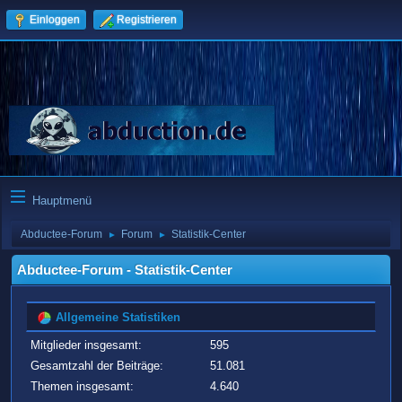
Einloggen
Registrieren
Hauptmenü
Abductee-Forum
Forum
Statistik-Center
►
►
Abductee-Forum - Statistik-Center
Allgemeine Statistiken
Mitglieder insgesamt:
595
Gesamtzahl der Beiträge:
51.081
Themen insgesamt:
4.640