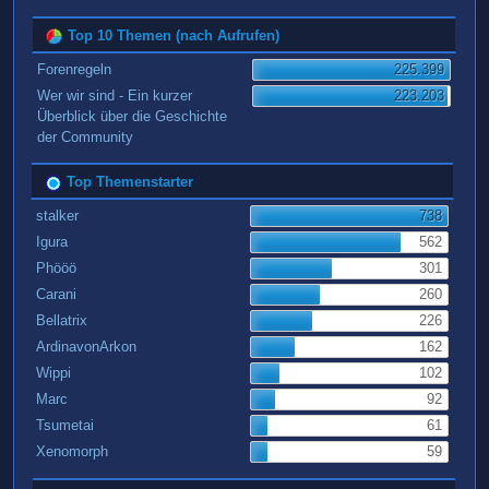
Top 10 Themen (nach Aufrufen)
Forenregeln
225.399
Wer wir sind - Ein kurzer
223.203
Überblick über die Geschichte
der Community
Top Themenstarter
stalker
738
Igura
562
Phööö
301
Carani
260
Bellatrix
226
ArdinavonArkon
162
Wippi
102
Marc
92
Tsumetai
61
Xenomorph
59