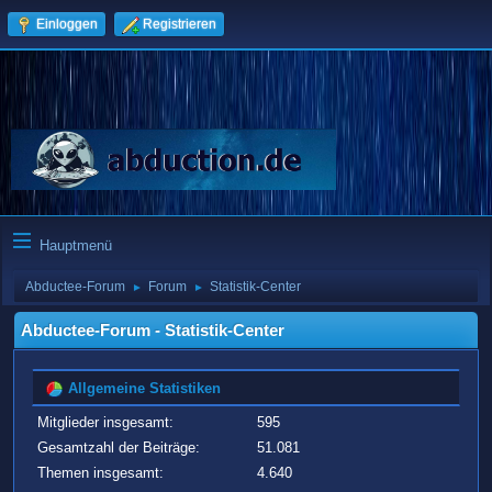
Einloggen
Registrieren
Hauptmenü
Abductee-Forum
Forum
Statistik-Center
►
►
Abductee-Forum - Statistik-Center
Allgemeine Statistiken
Mitglieder insgesamt:
595
Gesamtzahl der Beiträge:
51.081
Themen insgesamt:
4.640