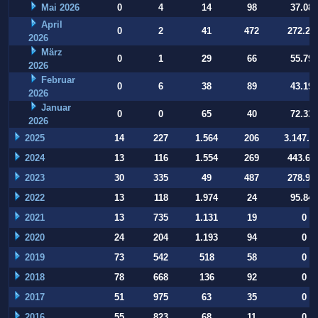
Mai 2026
0
4
14
98
37.084
April
0
2
41
472
272.22
2026
März
0
1
29
66
55.794
2026
Februar
0
6
38
89
43.197
2026
Januar
0
0
65
40
72.332
2026
2025
14
227
1.564
206
3.147.9
2024
13
116
1.554
269
443.64
2023
30
335
49
487
278.93
2022
13
118
1.974
24
95.847
2021
13
735
1.131
19
0
2020
24
204
1.193
94
0
2019
73
542
518
58
0
2018
78
668
136
92
0
2017
51
975
63
35
0
2016
55
823
68
11
0