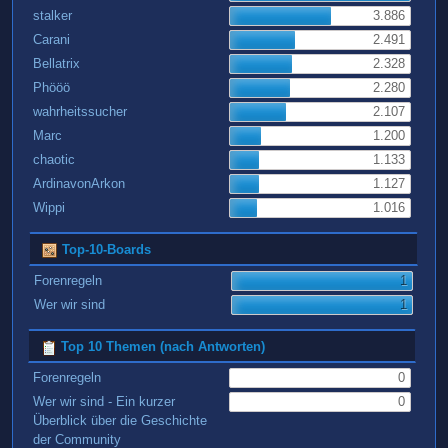
stalker
3.886
Carani
2.491
Bellatrix
2.328
Phööö
2.280
wahrheitssucher
2.107
Marc
1.200
chaotic
1.133
ArdinavonArkon
1.127
Wippi
1.016
Top-10-Boards
Forenregeln
1
Wer wir sind
1
Top 10 Themen (nach Antworten)
Forenregeln
0
Wer wir sind - Ein kurzer
0
Überblick über die Geschichte
der Community