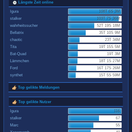
Längste Zeit online
Igura
108T 6S 3M
stalker
103T 7S 36M
wahrheitssucher
52T 19S 18M
Bellatrix
35T 10S 9M
chaotic
23T 34M
Tita
19T 15S 5M
Bat-Quad
19T 3M
Lämmchen
18T 1S 27M
Ford
16T 17S 26M
synthet
15T 5S 59M
Top gelikte Meldungen
Top gelikte Nutzer
Igura
116
stalker
67
Marc
55