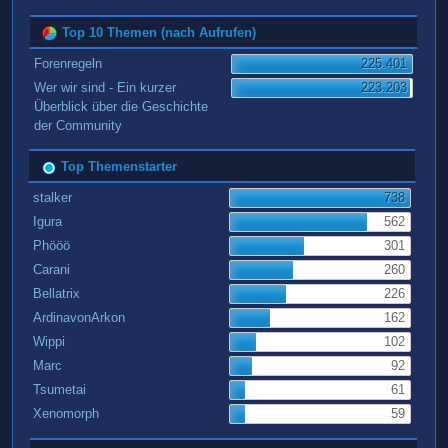
Top 10 Themen (nach Aufrufen)
Forenregeln
225.401
Wer wir sind - Ein kurzer
223.203
Überblick über die Geschichte
der Community
Top Themenstarter
stalker
738
Igura
562
Phööö
301
Carani
260
Bellatrix
226
ArdinavonArkon
162
Wippi
102
Marc
92
Tsumetai
61
Xenomorph
59