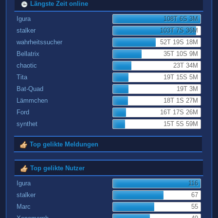
Längste Zeit online
Igura
108T 6S 3M
stalker
103T 7S 36M
wahrheitssucher
52T 19S 18M
Bellatrix
35T 10S 9M
chaotic
23T 34M
Tita
19T 15S 5M
Bat-Quad
19T 3M
Lämmchen
18T 1S 27M
Ford
16T 17S 26M
synthet
15T 5S 59M
Top gelikte Meldungen
Top gelikte Nutzer
Igura
116
stalker
67
Marc
55