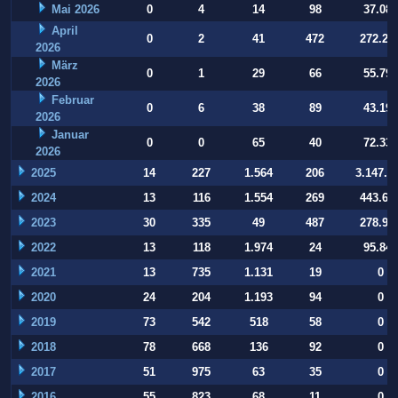
Mai 2026
0
4
14
98
37.084
April
0
2
41
472
272.22
2026
März
0
1
29
66
55.794
2026
Februar
0
6
38
89
43.197
2026
Januar
0
0
65
40
72.332
2026
2025
14
227
1.564
206
3.147.9
2024
13
116
1.554
269
443.64
2023
30
335
49
487
278.93
2022
13
118
1.974
24
95.847
2021
13
735
1.131
19
0
2020
24
204
1.193
94
0
2019
73
542
518
58
0
2018
78
668
136
92
0
2017
51
975
63
35
0
2016
55
823
68
11
0