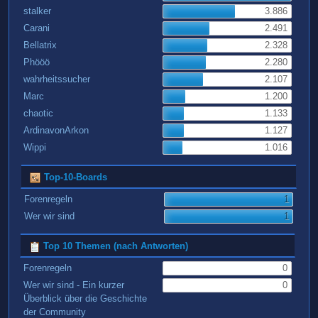
stalker
3.886
Carani
2.491
Bellatrix
2.328
Phööö
2.280
wahrheitssucher
2.107
Marc
1.200
chaotic
1.133
ArdinavonArkon
1.127
Wippi
1.016
Top-10-Boards
Forenregeln
1
Wer wir sind
1
Top 10 Themen (nach Antworten)
Forenregeln
0
Wer wir sind - Ein kurzer
0
Überblick über die Geschichte
der Community