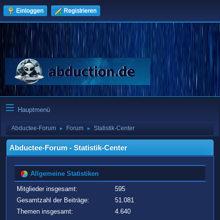
Einloggen
Registrieren
Hauptmenü
Abductee-Forum
Forum
Statistik-Center
►
►
Abductee-Forum - Statistik-Center
Allgemeine Statistiken
Mitglieder insgesamt:
595
Gesamtzahl der Beiträge:
51.081
Themen insgesamt:
4.640