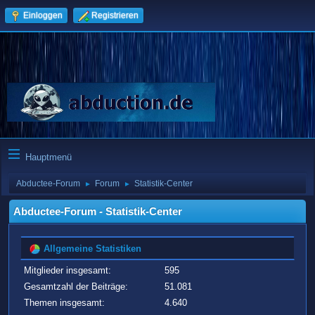
Einloggen
Registrieren
Hauptmenü
Abductee-Forum
Forum
Statistik-Center
►
►
Abductee-Forum - Statistik-Center
Allgemeine Statistiken
Mitglieder insgesamt:
595
Gesamtzahl der Beiträge:
51.081
Themen insgesamt:
4.640