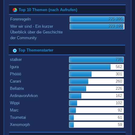
Top 10 Themen (nach Aufrufen)
Forenregeln
225.396
Wer wir sind - Ein kurzer
223.199
Überblick über die Geschichte
der Community
Top Themenstarter
stalker
738
Igura
562
Phööö
301
Carani
260
Bellatrix
226
ArdinavonArkon
162
Wippi
102
Marc
92
Tsumetai
61
Xenomorph
59