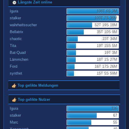
Längste Zeit online
Igura
108T 6S 3M
stalker
103T 7S 36M
wahrheitssucher
52T 19S 18M
Bellatrix
35T 10S 9M
chaotic
23T 34M
Tita
19T 15S 5M
Bat-Quad
19T 3M
Lämmchen
18T 1S 27M
Ford
16T 17S 26M
synthet
15T 5S 59M
Top gelikte Meldungen
Top gelikte Nutzer
Igura
116
stalker
67
Marc
55