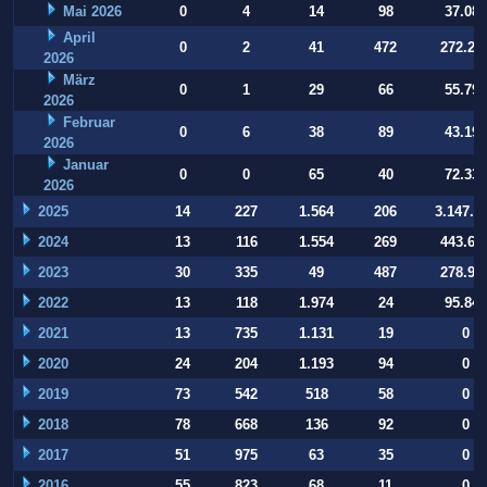
Mai 2026
0
4
14
98
37.084
April
0
2
41
472
272.22
2026
März
0
1
29
66
55.794
2026
Februar
0
6
38
89
43.197
2026
Januar
0
0
65
40
72.332
2026
2025
14
227
1.564
206
3.147.9
2024
13
116
1.554
269
443.64
2023
30
335
49
487
278.93
2022
13
118
1.974
24
95.847
2021
13
735
1.131
19
0
2020
24
204
1.193
94
0
2019
73
542
518
58
0
2018
78
668
136
92
0
2017
51
975
63
35
0
2016
55
823
68
11
0