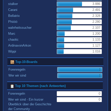
stalker
3.886
Carani
2.491
Bellatrix
2.328
Phööö
2.280
wahrheitssucher
2.107
Marc
1.200
chaotic
1.133
ArdinavonArkon
1.127
Wippi
1.016
Top-10-Boards
Forenregeln
1
Wer wir sind
1
Top 10 Themen (nach Antworten)
Forenregeln
0
Wer wir sind - Ein kurzer
0
Überblick über die Geschichte
der Community