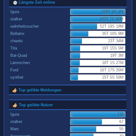
Längste Zeit online
Igura
108T 6S 3M
stalker
103T 7S 36M
wahrheitssucher
52T 19S 18M
Bellatrix
35T 10S 9M
chaotic
23T 34M
Tita
19T 15S 5M
Bat-Quad
19T 3M
Lämmchen
18T 1S 27M
Ford
16T 17S 26M
synthet
15T 5S 59M
Top gelikte Meldungen
Top gelikte Nutzer
Igura
116
stalker
67
Marc
55