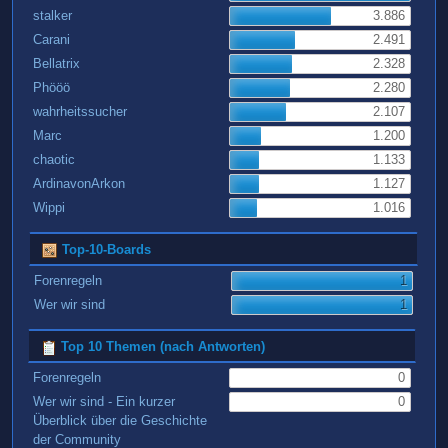
stalker
3.886
Carani
2.491
Bellatrix
2.328
Phööö
2.280
wahrheitssucher
2.107
Marc
1.200
chaotic
1.133
ArdinavonArkon
1.127
Wippi
1.016
Top-10-Boards
Forenregeln
1
Wer wir sind
1
Top 10 Themen (nach Antworten)
Forenregeln
0
Wer wir sind - Ein kurzer
0
Überblick über die Geschichte
der Community