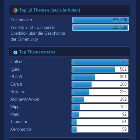
Top 10 Themen (nach Aufrufen)
Forenregeln
225.396
Wer wir sind - Ein kurzer
223.199
Überblick über die Geschichte
der Community
Top Themenstarter
stalker
738
Igura
562
Phööö
301
Carani
260
Bellatrix
226
ArdinavonArkon
162
Wippi
102
Marc
92
Tsumetai
61
Xenomorph
59