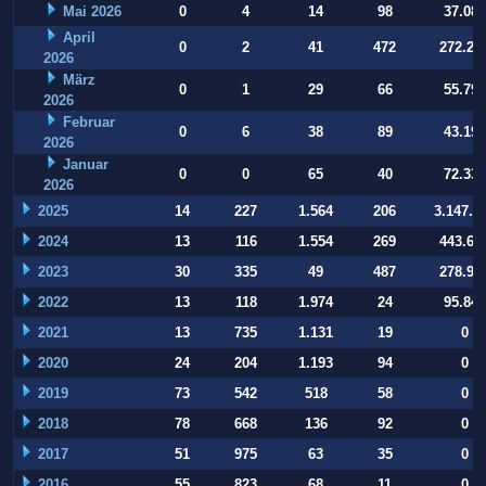
Mai 2026
0
4
14
98
37.084
April
0
2
41
472
272.22
2026
März
0
1
29
66
55.794
2026
Februar
0
6
38
89
43.197
2026
Januar
0
0
65
40
72.332
2026
2025
14
227
1.564
206
3.147.9
2024
13
116
1.554
269
443.64
2023
30
335
49
487
278.93
2022
13
118
1.974
24
95.847
2021
13
735
1.131
19
0
2020
24
204
1.193
94
0
2019
73
542
518
58
0
2018
78
668
136
92
0
2017
51
975
63
35
0
2016
55
823
68
11
0