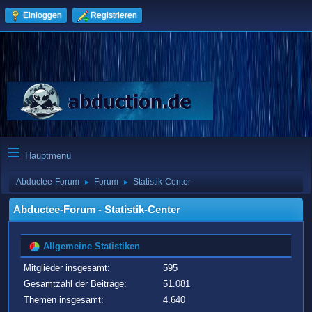
Einloggen
Registrieren
Hauptmenü
Abductee-Forum
Forum
Statistik-Center
►
►
Abductee-Forum - Statistik-Center
Allgemeine Statistiken
Mitglieder insgesamt:
595
Gesamtzahl der Beiträge:
51.081
Themen insgesamt:
4.640