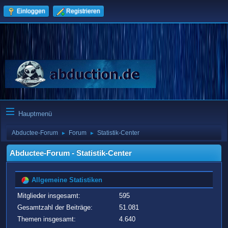
Einloggen
Registrieren
Hauptmenü
Abductee-Forum
Forum
Statistik-Center
►
►
Abductee-Forum - Statistik-Center
Allgemeine Statistiken
Mitglieder insgesamt:
595
Gesamtzahl der Beiträge:
51.081
Themen insgesamt:
4.640