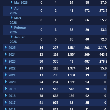
Mai 2026
0
4
14
98
37.084
April
0
2
41
472
272.22
2026
März
0
1
29
66
55.794
2026
Februar
0
6
38
89
43.197
2026
Januar
0
0
65
40
72.332
2026
2025
14
227
1.564
206
3.147.9
2024
13
116
1.554
269
443.64
2023
30
335
49
487
278.93
2022
13
118
1.974
24
95.847
2021
13
735
1.131
19
0
2020
24
204
1.193
94
0
2019
73
542
518
58
0
2018
78
668
136
92
0
2017
51
975
63
35
0
2016
55
823
68
11
0