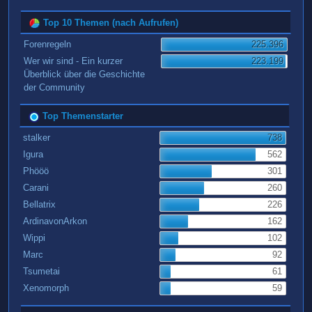
Top 10 Themen (nach Aufrufen)
Forenregeln
225.396
Wer wir sind - Ein kurzer
223.199
Überblick über die Geschichte
der Community
Top Themenstarter
stalker
738
Igura
562
Phööö
301
Carani
260
Bellatrix
226
ArdinavonArkon
162
Wippi
102
Marc
92
Tsumetai
61
Xenomorph
59