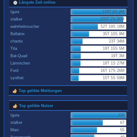
Längste Zeit online
Igura
108T 6S 3M
stalker
103T 7S 36M
wahrheitssucher
52T 19S 18M
Bellatrix
35T 10S 9M
chaotic
23T 34M
Tita
19T 15S 5M
Bat-Quad
19T 3M
Lämmchen
18T 1S 27M
Ford
16T 17S 26M
synthet
15T 5S 59M
Top gelikte Meldungen
Top gelikte Nutzer
Igura
116
stalker
67
Marc
55