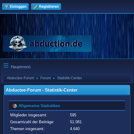
Einloggen
Registrieren
Hauptmenü
Abductee-Forum
Forum
Statistik-Center
►
►
Abductee-Forum - Statistik-Center
Allgemeine Statistiken
Mitglieder insgesamt:
595
Gesamtzahl der Beiträge:
51.081
Themen insgesamt:
4.640