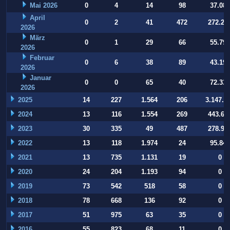
Mai 2026
0
4
14
98
37.084
April
0
2
41
472
272.22
2026
März
0
1
29
66
55.794
2026
Februar
0
6
38
89
43.197
2026
Januar
0
0
65
40
72.332
2026
2025
14
227
1.564
206
3.147.9
2024
13
116
1.554
269
443.64
2023
30
335
49
487
278.93
2022
13
118
1.974
24
95.847
2021
13
735
1.131
19
0
2020
24
204
1.193
94
0
2019
73
542
518
58
0
2018
78
668
136
92
0
2017
51
975
63
35
0
2016
55
823
68
11
0