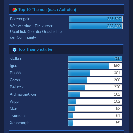
Top 10 Themen (nach Aufrufen)
Forenregeln
225.397
Wer wir sind - Ein kurzer
223.200
Überblick über die Geschichte
der Community
Top Themenstarter
stalker
738
Igura
562
Phööö
301
Carani
260
Bellatrix
226
ArdinavonArkon
162
Wippi
102
Marc
92
Tsumetai
61
Xenomorph
59