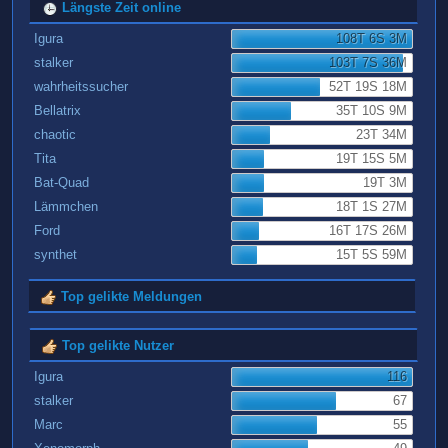
Längste Zeit online
Igura
108T 6S 3M
stalker
103T 7S 36M
wahrheitssucher
52T 19S 18M
Bellatrix
35T 10S 9M
chaotic
23T 34M
Tita
19T 15S 5M
Bat-Quad
19T 3M
Lämmchen
18T 1S 27M
Ford
16T 17S 26M
synthet
15T 5S 59M
Top gelikte Meldungen
Top gelikte Nutzer
Igura
116
stalker
67
Marc
55