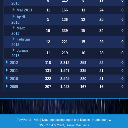
8
115
8
17
0
2013
Mai 2013
11
166
11
24
0
April
5
136
12
25
0
2013
März
16
339
15
34
0
2013
Februar
12
221
15
29
0
2013
Januar
11
219
16
28
0
2013
2012
118
2.312
259
22
0
2011
131
1.547
335
21
0
2010
322
2.545
220
21
0
2009
207
1.423
167
16
0
|
|
|
TinyPortal
Hilfe
Nutzungsbedingungen und Regeln
Nach oben ▲
,
SMF 2.1.4 © 2023
Simple Machines