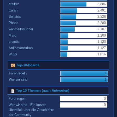
stalker
3.886
Carani
2.491
Bellatrix
2.328
Phööö
2.280
wahrheitssucher
2.107
Marc
1.200
chaotic
1.133
ArdinavonArkon
1.127
Wippi
1.016
Top-10-Boards
Forenregeln
1
Wer wir sind
1
Top 10 Themen (nach Antworten)
Forenregeln
0
Wer wir sind - Ein kurzer
0
Überblick über die Geschichte
der Community