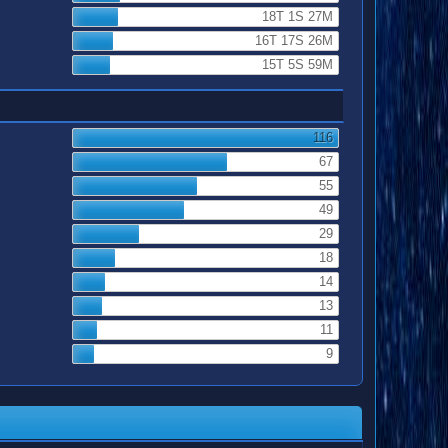
18T 1S 27M
16T 17S 26M
15T 5S 59M
116
67
55
49
29
18
14
13
11
9