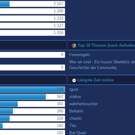
2.107
1.200
1.133
1.127
1.016
Top 10 Themen (nach Aufrufen
0
Forenregeln
Wer wir sind - Ein kurzer Überblick üb
0
Geschichte der Community
Längste Zeit online
738
Igura
562
stalker
301
wahrheitssucher
260
Bellatrix
226
chaotic
162
Tita
102
Bat-Quad