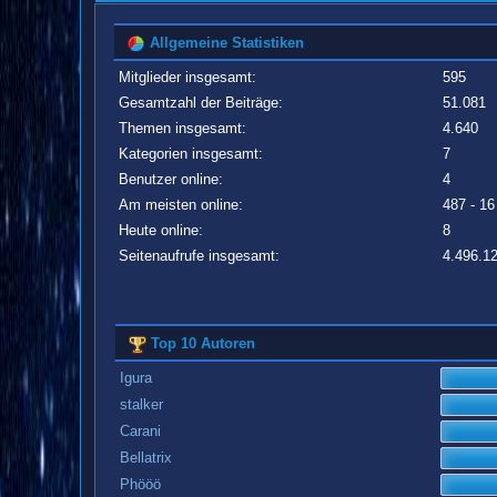
Allgemeine Statistiken
Mitglieder insgesamt:
595
Gesamtzahl der Beiträge:
51.081
Themen insgesamt:
4.640
Kategorien insgesamt:
7
Benutzer online:
4
Am meisten online:
487 - 16
Heute online:
8
Seitenaufrufe insgesamt:
4.496.1
Top 10 Autoren
Igura
stalker
Carani
Bellatrix
Phööö