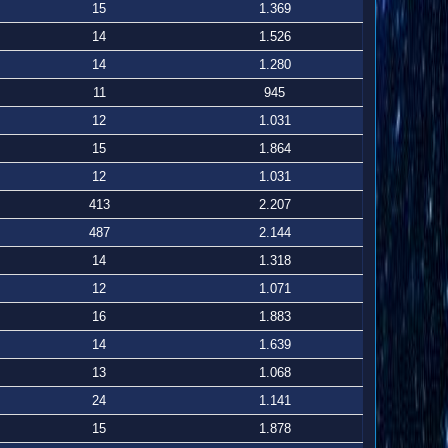
15
1.369
14
1.526
14
1.280
11
945
12
1.031
15
1.864
12
1.031
413
2.207
487
2.144
14
1.318
12
1.071
16
1.883
14
1.639
13
1.068
24
1.141
15
1.878