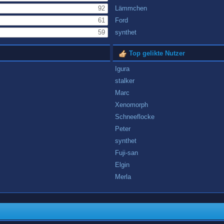
92
Lämmchen
61
Ford
59
synthet
Top gelikte Nutzer
Igura
stalker
Marc
Xenomorph
Schneeflocke
Peter
synthet
Fuji-san
Elgin
Merla