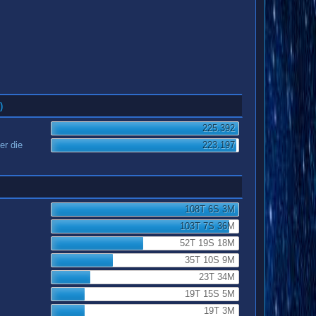
)
225.392
er die
223.197
108T 6S 3M
103T 7S 36M
52T 19S 18M
35T 10S 9M
23T 34M
19T 15S 5M
19T 3M