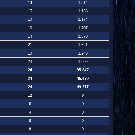
13
1.514
15
1.138
10
1.174
13
1.707
14
1.378
21
1.621
10
1.248
24
1.309
24
95.847
24
46.470
24
49.377
12
0
6
0
4
0
6
0
8
0