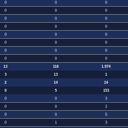
0
0
0
0
0
0
0
0
0
0
0
0
0
0
0
0
0
0
0
0
0
0
0
0
13
118
1.974
3
13
1
2
14
14
0
5
153
0
0
3
0
0
2
0
0
5
0
1
3