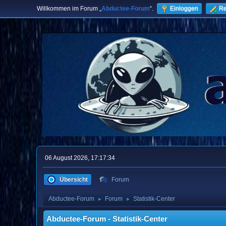
Willkommen im Forum „
Abductee-Forum
“.
Einloggen
Re
06 August 2026, 17:17:34
Übersicht
Forum
Abductee-Forum
Forum
Statistik-Center
►
►
Abductee-Forum - Statistik-Center