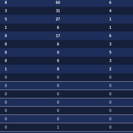
8
60
6
3
31
4
5
27
1
1
6
1
0
17
6
0
6
3
0
0
5
0
0
3
1
8
2
0
0
0
0
0
0
0
0
0
0
0
0
0
0
0
0
0
0
0
1
0