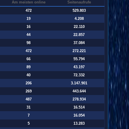
Am meisten online
Seitenaufrufe
472
529.803
19
4.208
16
22.110
44
22.857
98
37.084
472
272.221
66
55.794
89
43.197
40
72.332
206
3.147.901
269
443.644
487
278.934
31
16.514
7
16.054
5
13.283