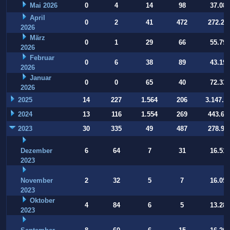
Mai 2026
0
4
14
98
37.084
April
0
2
41
472
272.22
2026
März
0
1
29
66
55.794
2026
Februar
0
6
38
89
43.197
2026
Januar
0
0
65
40
72.332
2026
2025
14
227
1.564
206
3.147.9
2024
13
116
1.554
269
443.64
2023
30
335
49
487
278.93
Dezember
6
64
7
31
16.514
2023
November
2
32
5
7
16.054
2023
Oktober
4
84
6
5
13.283
2023