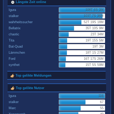
Längste Zeit online
Igura
108T 6S 3M
stalker
103T 7S 36M
wahrheitssucher
52T 19S 18M
Bellatrix
35T 10S 9M
chaotic
23T 34M
Tita
19T 15S 5M
Bat-Quad
19T 3M
Lämmchen
18T 1S 27M
Ford
16T 17S 26M
synthet
15T 5S 59M
Top gelikte Meldungen
Top gelikte Nutzer
Igura
116
stalker
67
Marc
55