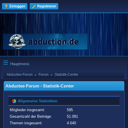
Einloggen
Registrieren
Hauptmenü
Abductee-Forum
Forum
Statistik-Center
►
►
Abductee-Forum - Statistik-Center
Allgemeine Statistiken
Mitglieder insgesamt:
595
Gesamtzahl der Beiträge:
51.081
Themen insgesamt:
4.640