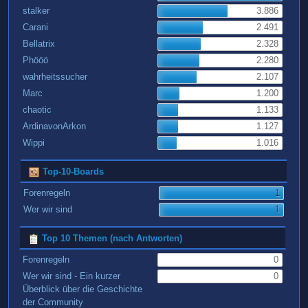
stalker
3.886
Carani
2.491
Bellatrix
2.328
Phööö
2.280
wahrheitssucher
2.107
Marc
1.200
chaotic
1.133
ArdinavonArkon
1.127
Wippi
1.016
Top-10-Boards
Forenregeln
1
Wer wir sind
1
Top 10 Themen (nach Antworten)
Forenregeln
0
Wer wir sind - Ein kurzer
0
Überblick über die Geschichte
der Community