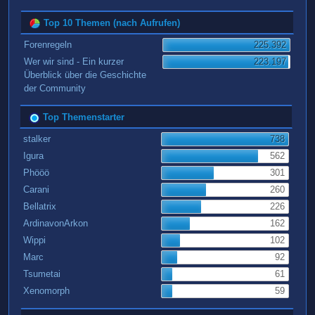
Top 10 Themen (nach Aufrufen)
Forenregeln
225.392
Wer wir sind - Ein kurzer
223.197
Überblick über die Geschichte
der Community
Top Themenstarter
stalker
738
Igura
562
Phööö
301
Carani
260
Bellatrix
226
ArdinavonArkon
162
Wippi
102
Marc
92
Tsumetai
61
Xenomorph
59