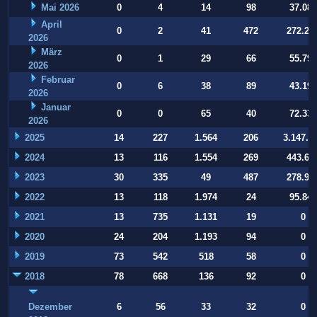
Mai 2026
0
4
14
98
37.084
April
0
2
41
472
272.22
2026
März
0
1
29
66
55.794
2026
Februar
0
6
38
89
43.197
2026
Januar
0
0
65
40
72.332
2026
2025
14
227
1.564
206
3.147.9
2024
13
116
1.554
269
443.64
2023
30
335
49
487
278.93
2022
13
118
1.974
24
95.847
2021
13
735
1.131
19
0
2020
24
204
1.193
94
0
2019
73
542
518
58
0
2018
78
668
136
92
0
Dezember
6
56
33
32
0