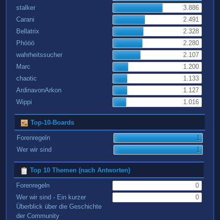
stalker
3.886
Carani
2.491
Bellatrix
2.328
Phööö
2.280
wahrheitssucher
2.107
Marc
1.200
chaotic
1.133
ArdinavonArkon
1.127
Wippi
1.016
Top-10-Boards
Forenregeln
1
Wer wir sind
1
Top 10 Themen (nach Antworten)
Forenregeln
0
Wer wir sind - Ein kurzer
0
Überblick über die Geschichte
der Community