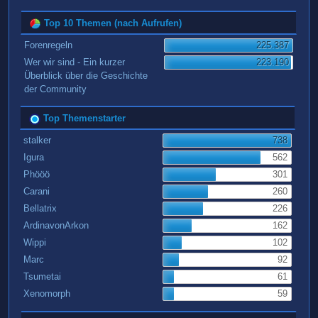
Top 10 Themen (nach Aufrufen)
Forenregeln
225.387
Wer wir sind - Ein kurzer
223.190
Überblick über die Geschichte
der Community
Top Themenstarter
stalker
738
Igura
562
Phööö
301
Carani
260
Bellatrix
226
ArdinavonArkon
162
Wippi
102
Marc
92
Tsumetai
61
Xenomorph
59