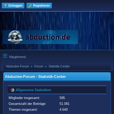
Einloggen
Registrieren
Hauptmenü
Abductee-Forum
Forum
Statistik-Center
►
►
Abductee-Forum - Statistik-Center
Allgemeine Statistiken
Mitglieder insgesamt:
595
Gesamtzahl der Beiträge:
51.081
Themen insgesamt:
4.640