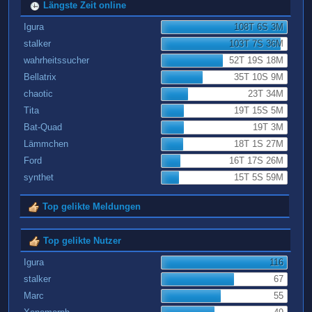
Längste Zeit online
Igura
108T 6S 3M
stalker
103T 7S 36M
wahrheitssucher
52T 19S 18M
Bellatrix
35T 10S 9M
chaotic
23T 34M
Tita
19T 15S 5M
Bat-Quad
19T 3M
Lämmchen
18T 1S 27M
Ford
16T 17S 26M
synthet
15T 5S 59M
Top gelikte Meldungen
Top gelikte Nutzer
Igura
116
stalker
67
Marc
55