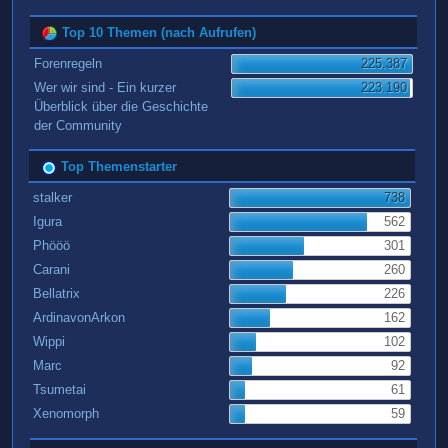
Top 10 Themen (nach Aufrufen)
Forenregeln
225.387
Wer wir sind - Ein kurzer
223.190
Überblick über die Geschichte
der Community
Top Themenstarter
stalker
738
Igura
562
Phööö
301
Carani
260
Bellatrix
226
ArdinavonArkon
162
Wippi
102
Marc
92
Tsumetai
61
Xenomorph
59