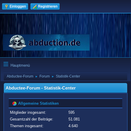
Einloggen
Registrieren
Hauptmenü
Abductee-Forum
Forum
Statistik-Center
►
►
Abductee-Forum - Statistik-Center
Allgemeine Statistiken
Mitglieder insgesamt:
595
Gesamtzahl der Beiträge:
51.081
Themen insgesamt:
4.640