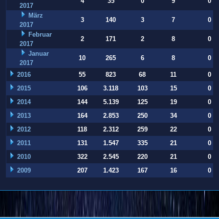
4
35
0
9
0
2017
März
3
140
3
7
0
2017
Februar
2
171
2
8
0
2017
Januar
10
265
6
8
0
2017
2016
55
823
68
11
0
2015
106
3.118
103
15
0
2014
144
5.139
125
19
0
2013
164
2.853
250
34
0
2012
118
2.312
259
22
0
2011
131
1.547
335
21
0
2010
322
2.545
220
21
0
2009
207
1.423
167
16
0