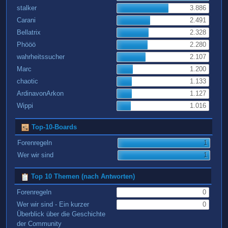
stalker
3.886
Carani
2.491
Bellatrix
2.328
Phööö
2.280
wahrheitssucher
2.107
Marc
1.200
chaotic
1.133
ArdinavonArkon
1.127
Wippi
1.016
Top-10-Boards
Forenregeln
1
Wer wir sind
1
Top 10 Themen (nach Antworten)
Forenregeln
0
Wer wir sind - Ein kurzer
0
Überblick über die Geschichte
der Community