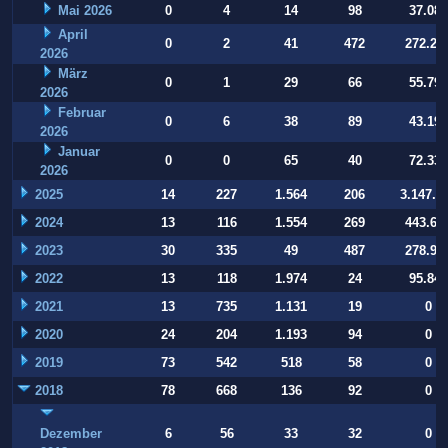
Mai 2026
0
4
14
98
37.084
April
0
2
41
472
272.22
2026
März
0
1
29
66
55.794
2026
Februar
0
6
38
89
43.197
2026
Januar
0
0
65
40
72.332
2026
2025
14
227
1.564
206
3.147.9
2024
13
116
1.554
269
443.64
2023
30
335
49
487
278.93
2022
13
118
1.974
24
95.847
2021
13
735
1.131
19
0
2020
24
204
1.193
94
0
2019
73
542
518
58
0
2018
78
668
136
92
0
Dezember
6
56
33
32
0