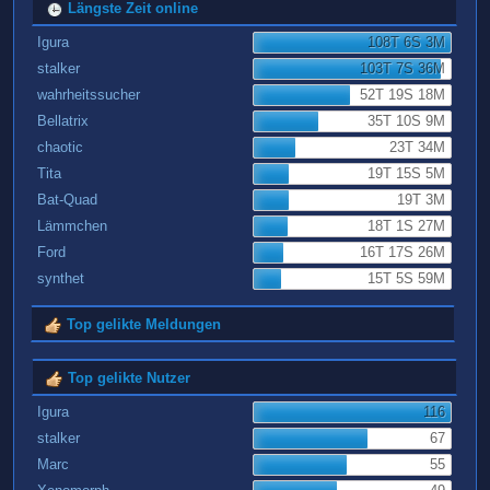
Längste Zeit online
Igura
108T 6S 3M
stalker
103T 7S 36M
wahrheitssucher
52T 19S 18M
Bellatrix
35T 10S 9M
chaotic
23T 34M
Tita
19T 15S 5M
Bat-Quad
19T 3M
Lämmchen
18T 1S 27M
Ford
16T 17S 26M
synthet
15T 5S 59M
Top gelikte Meldungen
Top gelikte Nutzer
Igura
116
stalker
67
Marc
55