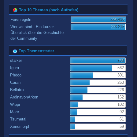
Top 10 Themen (nach Aufrufen)
Forenregeln
225.416
Wer wir sind - Ein kurzer
223.215
Überblick über die Geschichte
der Community
Top Themenstarter
stalker
738
Igura
562
Phööö
301
Carani
260
Bellatrix
226
ArdinavonArkon
162
Wippi
102
Marc
92
Tsumetai
61
Xenomorph
59