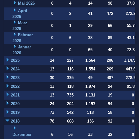
Mai 2026
0
4
14
98
37.084
April
0
2
41
472
272.22
2026
März
0
1
29
66
55.794
2026
Februar
0
6
38
89
43.197
2026
Januar
0
0
65
40
72.332
2026
2025
14
227
1.564
206
3.147.9
2024
13
116
1.554
269
443.64
2023
30
335
49
487
278.93
2022
13
118
1.974
24
95.847
2021
13
735
1.131
19
0
2020
24
204
1.193
94
0
2019
73
542
518
58
0
2018
78
668
136
92
0
Dezember
6
56
33
32
0