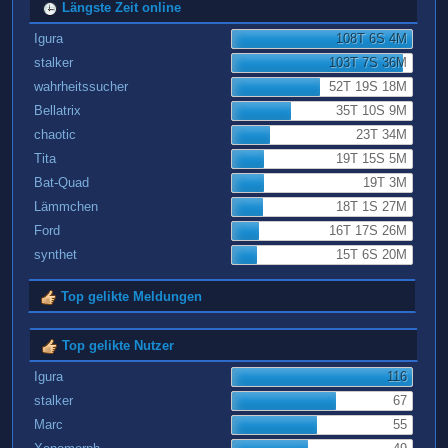
Längste Zeit online
Igura
108T 6S 4M
stalker
103T 7S 36M
wahrheitssucher
52T 19S 18M
Bellatrix
35T 10S 9M
chaotic
23T 34M
Tita
19T 15S 5M
Bat-Quad
19T 3M
Lämmchen
18T 1S 27M
Ford
16T 17S 26M
synthet
15T 6S 20M
Top gelikte Meldungen
Top gelikte Nutzer
Igura
116
stalker
67
Marc
55