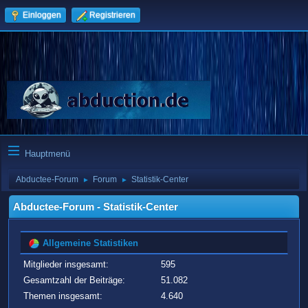
Einloggen
Registrieren
Hauptmenü
Abductee-Forum
Forum
Statistik-Center
►
►
Abductee-Forum - Statistik-Center
Allgemeine Statistiken
Mitglieder insgesamt:
595
Gesamtzahl der Beiträge:
51.082
Themen insgesamt:
4.640