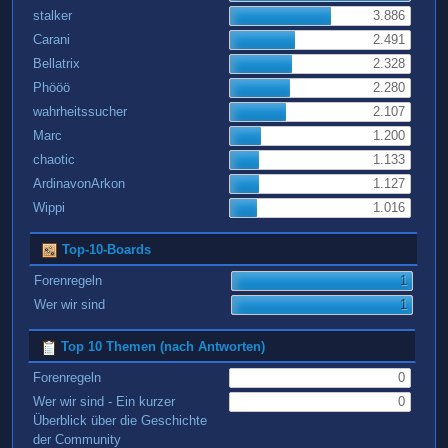
stalker
3.886
Carani
2.491
Bellatrix
2.328
Phööö
2.280
wahrheitssucher
2.107
Marc
1.200
chaotic
1.133
ArdinavonArkon
1.127
Wippi
1.016
Top-10-Boards
Forenregeln
1
Wer wir sind
1
Top 10 Themen (nach Antworten)
Forenregeln
0
Wer wir sind - Ein kurzer
0
Überblick über die Geschichte
der Community