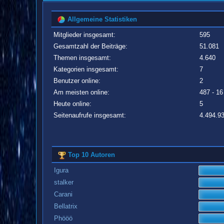
Allgemeine Statistiken
Mitglieder insgesamt:
595
Gesamtzahl der Beiträge:
51.081
Themen insgesamt:
4.640
Kategorien insgesamt:
7
Benutzer online:
2
Am meisten online:
487 - 16
Heute online:
5
Seitenaufrufe insgesamt:
4.494.9
Top 10 Autoren
Igura
stalker
Carani
Bellatrix
Phööö