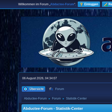
Willkommen im Forum „
Abductee-Forum
“.
Einloggen
Re
06 August 2026, 04:34:07
Übersicht
Forum
Abductee-Forum
Forum
Statistik-Center
►
►
Abductee-Forum - Statistik-Center