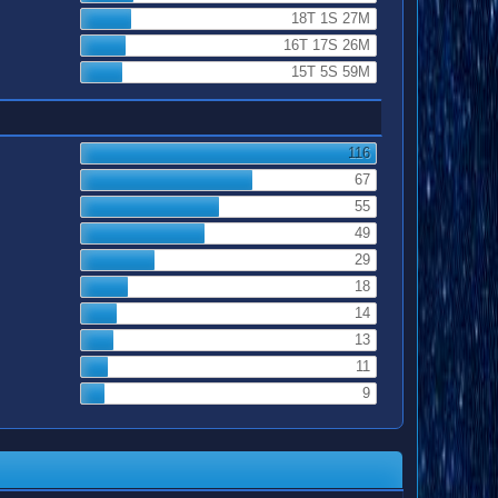
18T 1S 27M
16T 17S 26M
15T 5S 59M
116
67
55
49
29
18
14
13
11
9