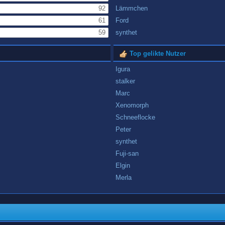
92
Lämmchen
61
Ford
59
synthet
Top gelikte Nutzer
Igura
stalker
Marc
Xenomorph
Schneeflocke
Peter
synthet
Fuji-san
Elgin
Merla