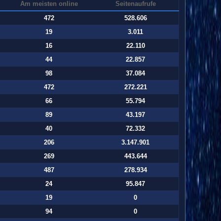
Am meisten online
Seitenaufrufe
472
528.606
19
3.011
16
22.110
44
22.857
98
37.084
472
272.221
66
55.794
89
43.197
40
72.332
206
3.147.901
269
443.644
487
278.934
24
95.847
19
0
94
0