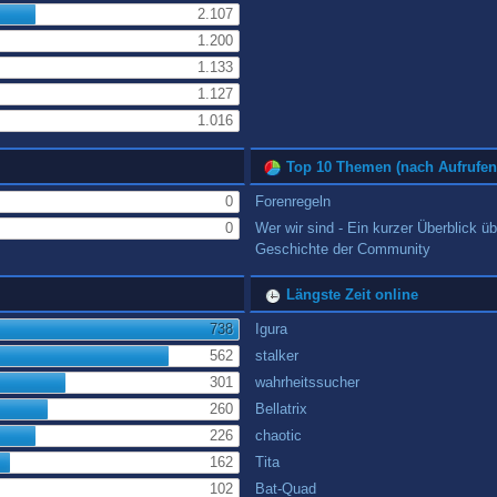
2.107
1.200
1.133
1.127
1.016
Top 10 Themen (nach Aufrufen
0
Forenregeln
0
Wer wir sind - Ein kurzer Überblick üb
Geschichte der Community
Längste Zeit online
738
Igura
562
stalker
301
wahrheitssucher
260
Bellatrix
226
chaotic
162
Tita
102
Bat-Quad