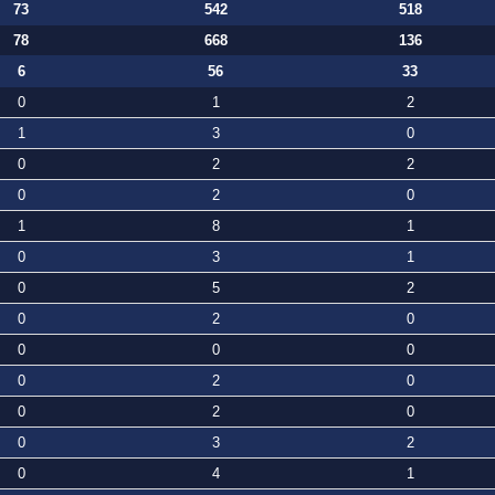
73
542
518
78
668
136
6
56
33
0
1
2
1
3
0
0
2
2
0
2
0
1
8
1
0
3
1
0
5
2
0
2
0
0
0
0
0
2
0
0
2
0
0
3
2
0
4
1