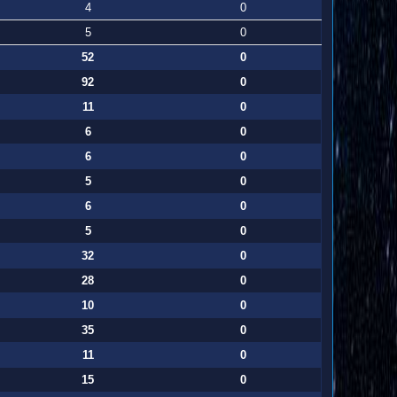
4
0
5
0
52
0
92
0
11
0
6
0
6
0
5
0
6
0
5
0
32
0
28
0
10
0
35
0
11
0
15
0