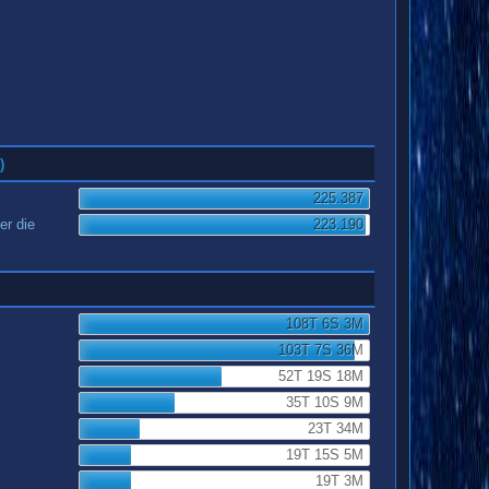
)
225.387
er die
223.190
108T 6S 3M
103T 7S 36M
52T 19S 18M
35T 10S 9M
23T 34M
19T 15S 5M
19T 3M