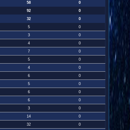
58
0
92
0
32
0
5
0
3
0
4
0
7
0
5
0
4
0
6
0
5
0
6
0
6
0
3
0
14
0
32
0