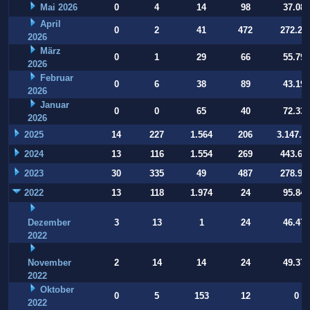
Mai 2026
0
4
14
98
37.084
April
0
2
41
472
272.22
2026
März
0
1
29
66
55.794
2026
Februar
0
6
38
89
43.197
2026
Januar
0
0
65
40
72.332
2026
2025
14
227
1.564
206
3.147.9
2024
13
116
1.554
269
443.64
2023
30
335
49
487
278.93
2022
13
118
1.974
24
95.847
Dezember
3
13
1
24
46.470
2022
November
2
14
14
24
49.377
2022
Oktober
0
5
153
12
0
2022