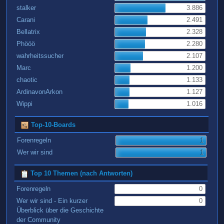
stalker
3.886
Carani
2.491
Bellatrix
2.328
Phööö
2.280
wahrheitssucher
2.107
Marc
1.200
chaotic
1.133
ArdinavonArkon
1.127
Wippi
1.016
Top-10-Boards
Forenregeln
1
Wer wir sind
1
Top 10 Themen (nach Antworten)
Forenregeln
0
Wer wir sind - Ein kurzer
0
Überblick über die Geschichte
der Community