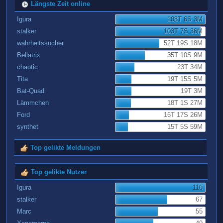
Längste Zeit online
Igura
108T 6S 3M
stalker
103T 7S 36M
wahrheitssucher
52T 19S 18M
Bellatrix
35T 10S 9M
chaotic
23T 34M
Tita
19T 15S 5M
Bat-Quad
19T 3M
Lämmchen
18T 1S 27M
Ford
16T 17S 26M
synthet
15T 5S 59M
Top gelikte Meldungen
Top gelikte Nutzer
Igura
116
stalker
67
Marc
55