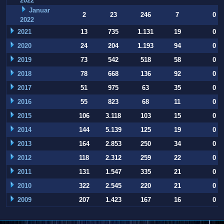
2022
Januar
2
23
246
7
0
2022
2021
13
735
1.131
19
0
2020
24
204
1.193
94
0
2019
73
542
518
58
0
2018
78
668
136
92
0
2017
51
975
63
35
0
2016
55
823
68
11
0
2015
106
3.118
103
15
0
2014
144
5.139
125
19
0
2013
164
2.853
250
34
0
2012
118
2.312
259
22
0
2011
131
1.547
335
21
0
2010
322
2.545
220
21
0
2009
207
1.423
167
16
0