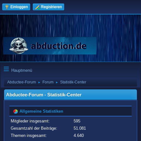
Einloggen
Registrieren
Hauptmenü
Abductee-Forum
Forum
Statistik-Center
►
►
Abductee-Forum - Statistik-Center
Allgemeine Statistiken
Mitglieder insgesamt:
595
Gesamtzahl der Beiträge:
51.081
Themen insgesamt:
4.640