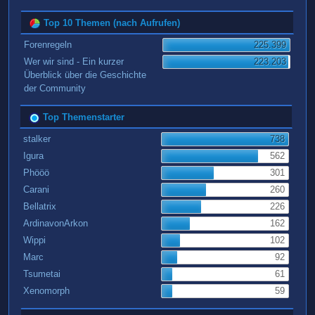
Top 10 Themen (nach Aufrufen)
Forenregeln
225.399
Wer wir sind - Ein kurzer
223.203
Überblick über die Geschichte
der Community
Top Themenstarter
stalker
738
Igura
562
Phööö
301
Carani
260
Bellatrix
226
ArdinavonArkon
162
Wippi
102
Marc
92
Tsumetai
61
Xenomorph
59