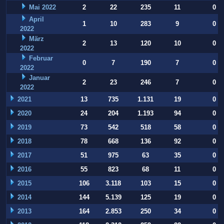
Mai 2022
2
22
235
11
0
April
1
10
283
9
0
2022
März
2
13
120
10
0
2022
Februar
0
7
190
7
0
2022
Januar
2
23
246
7
0
2022
2021
13
735
1.131
19
0
2020
24
204
1.193
94
0
2019
73
542
518
58
0
2018
78
668
136
92
0
2017
51
975
63
35
0
2016
55
823
68
11
0
2015
106
3.118
103
15
0
2014
144
5.139
125
19
0
2013
164
2.853
250
34
0