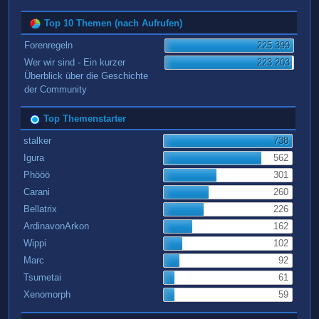
Top 10 Themen (nach Aufrufen)
Forenregeln
225.399
Wer wir sind - Ein kurzer
223.203
Überblick über die Geschichte
der Community
Top Themenstarter
stalker
738
Igura
562
Phööö
301
Carani
260
Bellatrix
226
ArdinavonArkon
162
Wippi
102
Marc
92
Tsumetai
61
Xenomorph
59