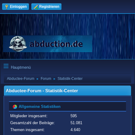
Einloggen
Registrieren
Hauptmenü
Abductee-Forum
Forum
Statistik-Center
►
►
Abductee-Forum - Statistik-Center
Allgemeine Statistiken
Mitglieder insgesamt:
595
Gesamtzahl der Beiträge:
51.081
Themen insgesamt:
4.640