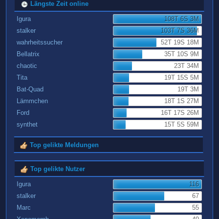
Längste Zeit online
Igura
108T 6S 3M
stalker
103T 7S 36M
wahrheitssucher
52T 19S 18M
Bellatrix
35T 10S 9M
chaotic
23T 34M
Tita
19T 15S 5M
Bat-Quad
19T 3M
Lämmchen
18T 1S 27M
Ford
16T 17S 26M
synthet
15T 5S 59M
Top gelikte Meldungen
Top gelikte Nutzer
Igura
116
stalker
67
Marc
55