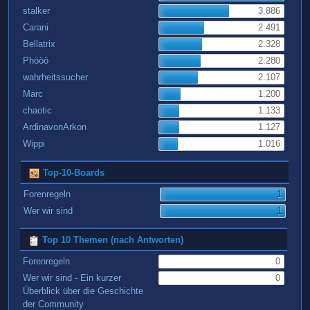
stalker
3.886
Carani
2.491
Bellatrix
2.328
Phööö
2.280
wahrheitssucher
2.107
Marc
1.200
chaotic
1.133
ArdinavonArkon
1.127
Wippi
1.016
Top-10-Boards
Forenregeln
1
Wer wir sind
1
Top 10 Themen (nach Antworten)
Forenregeln
0
Wer wir sind - Ein kurzer
0
Überblick über die Geschichte
der Community