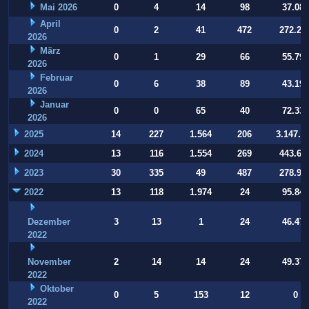
Mai 2026
0
4
14
98
37.084
April
0
2
41
472
272.22
2026
März
0
1
29
66
55.794
2026
Februar
0
6
38
89
43.197
2026
Januar
0
0
65
40
72.332
2026
2025
14
227
1.564
206
3.147.9
2024
13
116
1.554
269
443.64
2023
30
335
49
487
278.93
2022
13
118
1.974
24
95.847
Dezember
3
13
1
24
46.470
2022
November
2
14
14
24
49.377
2022
Oktober
0
5
153
12
0
2022