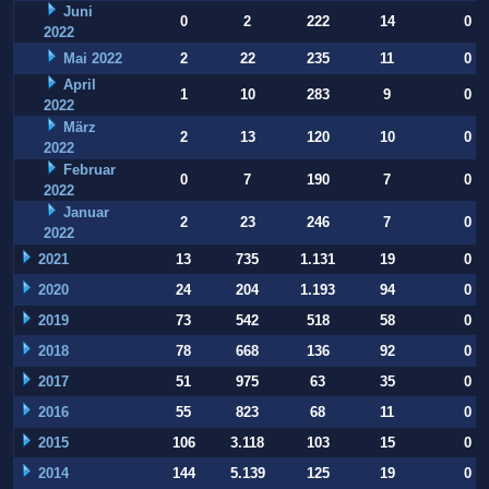
Juni
0
2
222
14
0
2022
Mai 2022
2
22
235
11
0
April
1
10
283
9
0
2022
März
2
13
120
10
0
2022
Februar
0
7
190
7
0
2022
Januar
2
23
246
7
0
2022
2021
13
735
1.131
19
0
2020
24
204
1.193
94
0
2019
73
542
518
58
0
2018
78
668
136
92
0
2017
51
975
63
35
0
2016
55
823
68
11
0
2015
106
3.118
103
15
0
2014
144
5.139
125
19
0