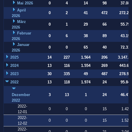
Mai 2026
0
4
14
98
37.084
April
0
2
41
472
272.22
2026
März
0
1
29
66
55.794
2026
Februar
0
6
38
89
43.197
2026
Januar
0
0
65
40
72.332
2026
2025
14
227
1.564
206
3.147.9
2024
13
116
1.554
269
443.64
2023
30
335
49
487
278.93
2022
13
118
1.974
24
95.847
Dezember
3
13
1
24
46.470
2022
2022-
0
0
0
15
1.422
12-01
2022-
0
0
0
15
1.527
12-02
2022-
0
0
0
21
2.040