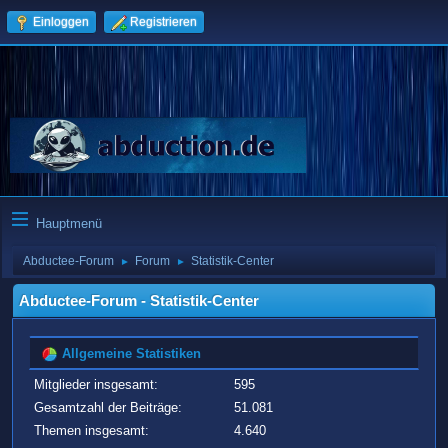
Einloggen
Registrieren
Hauptmenü
Abductee-Forum
Forum
Statistik-Center
►
►
Abductee-Forum - Statistik-Center
Allgemeine Statistiken
Mitglieder insgesamt:
595
Gesamtzahl der Beiträge:
51.081
Themen insgesamt:
4.640