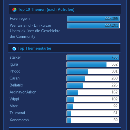
Top 10 Themen (nach Aufrufen)
Forenregeln
225.399
Wer wir sind - Ein kurzer
223.203
Überblick über die Geschichte
der Community
Top Themenstarter
stalker
738
Igura
562
Phööö
301
Carani
260
Bellatrix
226
ArdinavonArkon
162
Wippi
102
Marc
92
Tsumetai
61
Xenomorph
59