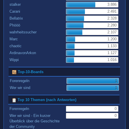
stalker
3.886
Carani
2.491
Bellatrix
2.328
Phööö
2.280
wahrheitssucher
2.107
Marc
1.200
chaotic
1.133
ArdinavonArkon
1.127
Wippi
1.016
Top-10-Boards
Forenregeln
1
Wer wir sind
1
Top 10 Themen (nach Antworten)
Forenregeln
0
Wer wir sind - Ein kurzer
0
Überblick über die Geschichte
der Community