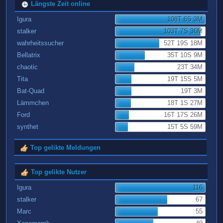
Längste Zeit online
Igura
108T 6S 3M
stalker
103T 7S 36M
wahrheitssucher
52T 19S 18M
Bellatrix
35T 10S 9M
chaotic
23T 34M
Tita
19T 15S 5M
Bat-Quad
19T 3M
Lämmchen
18T 1S 27M
Ford
16T 17S 26M
synthet
15T 5S 59M
Top gelikte Meldungen
Top gelikte Nutzer
Igura
116
stalker
67
Marc
55