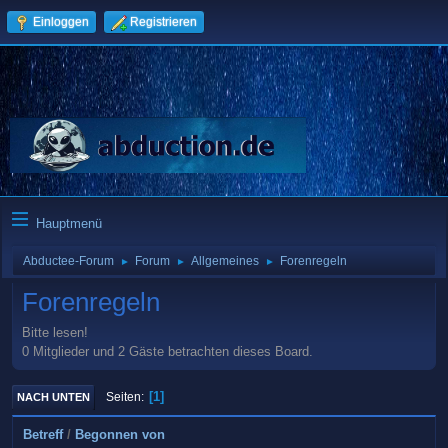
Einloggen
Registrieren
Hauptmenü
Abductee-Forum
Forum
Allgemeines
Forenregeln
►
►
►
Forenregeln
Bitte lesen!
0 Mitglieder und 2 Gäste betrachten dieses Board.
1
Seiten
NACH UNTEN
Betreff
/
Begonnen von