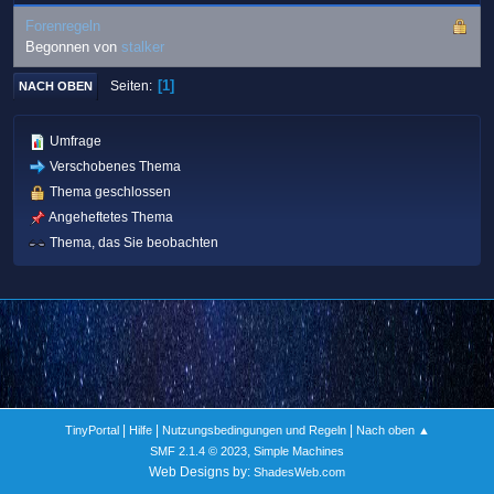
Forenregeln
Begonnen von
stalker
1
Seiten
NACH OBEN
Umfrage
Verschobenes Thema
Thema geschlossen
Angeheftetes Thema
Thema, das Sie beobachten
|
|
|
TinyPortal
Hilfe
Nutzungsbedingungen und Regeln
Nach oben ▲
,
SMF 2.1.4 © 2023
Simple Machines
Web Designs by:
ShadesWeb.com