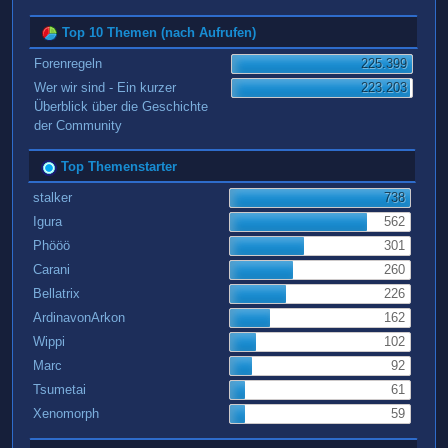
Top 10 Themen (nach Aufrufen)
Forenregeln
225.399
Wer wir sind - Ein kurzer
223.203
Überblick über die Geschichte
der Community
Top Themenstarter
stalker
738
Igura
562
Phööö
301
Carani
260
Bellatrix
226
ArdinavonArkon
162
Wippi
102
Marc
92
Tsumetai
61
Xenomorph
59