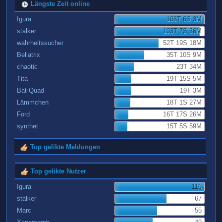
Längste Zeit online
Igura
108T 6S 3M
stalker
103T 7S 36M
wahrheitssucher
52T 19S 18M
Bellatrix
35T 10S 9M
chaotic
23T 34M
Tita
19T 15S 5M
Bat-Quad
19T 3M
Lämmchen
18T 1S 27M
Ford
16T 17S 26M
synthet
15T 5S 59M
Top gelikte Meldungen
Top gelikte Nutzer
Igura
116
stalker
67
Marc
55