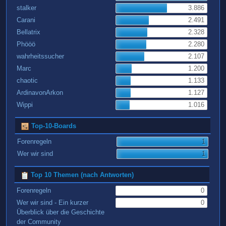
stalker
3.886
Carani
2.491
Bellatrix
2.328
Phööö
2.280
wahrheitssucher
2.107
Marc
1.200
chaotic
1.133
ArdinavonArkon
1.127
Wippi
1.016
Top-10-Boards
Forenregeln
1
Wer wir sind
1
Top 10 Themen (nach Antworten)
Forenregeln
0
Wer wir sind - Ein kurzer
0
Überblick über die Geschichte
der Community