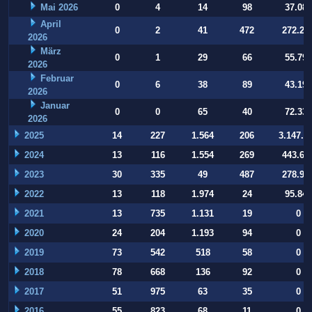
Mai 2026
0
4
14
98
37.084
April
0
2
41
472
272.22
2026
März
0
1
29
66
55.794
2026
Februar
0
6
38
89
43.197
2026
Januar
0
0
65
40
72.332
2026
2025
14
227
1.564
206
3.147.9
2024
13
116
1.554
269
443.64
2023
30
335
49
487
278.93
2022
13
118
1.974
24
95.847
2021
13
735
1.131
19
0
2020
24
204
1.193
94
0
2019
73
542
518
58
0
2018
78
668
136
92
0
2017
51
975
63
35
0
2016
55
823
68
11
0