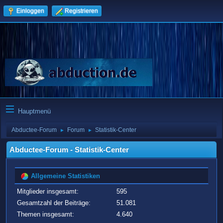
Einloggen
Registrieren
Hauptmenü
Abductee-Forum
Forum
Statistik-Center
►
►
Abductee-Forum - Statistik-Center
Allgemeine Statistiken
Mitglieder insgesamt:
595
Gesamtzahl der Beiträge:
51.081
Themen insgesamt:
4.640