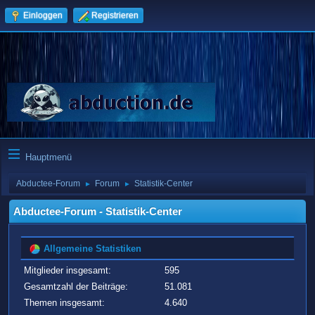
Einloggen
Registrieren
Hauptmenü
Abductee-Forum
Forum
Statistik-Center
►
►
Abductee-Forum - Statistik-Center
Allgemeine Statistiken
Mitglieder insgesamt:
595
Gesamtzahl der Beiträge:
51.081
Themen insgesamt:
4.640