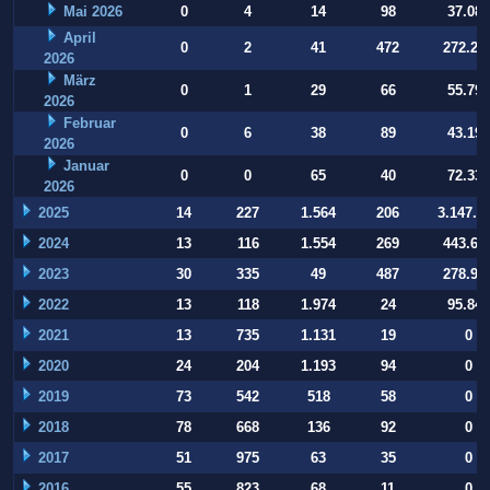
Mai 2026
0
4
14
98
37.084
April
0
2
41
472
272.22
2026
März
0
1
29
66
55.794
2026
Februar
0
6
38
89
43.197
2026
Januar
0
0
65
40
72.332
2026
2025
14
227
1.564
206
3.147.9
2024
13
116
1.554
269
443.64
2023
30
335
49
487
278.93
2022
13
118
1.974
24
95.847
2021
13
735
1.131
19
0
2020
24
204
1.193
94
0
2019
73
542
518
58
0
2018
78
668
136
92
0
2017
51
975
63
35
0
2016
55
823
68
11
0