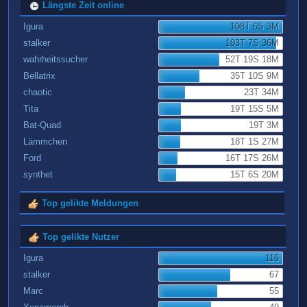
Längste Zeit online
Igura
108T 6S 3M
stalker
103T 7S 36M
wahrheitssucher
52T 19S 18M
Bellatrix
35T 10S 9M
chaotic
23T 34M
Tita
19T 15S 5M
Bat-Quad
19T 3M
Lämmchen
18T 1S 27M
Ford
16T 17S 26M
synthet
15T 6S 20M
Top gelikte Meldungen
Top gelikte Nutzer
Igura
116
stalker
67
Marc
55