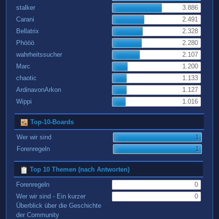
stalker
3.886
Carani
2.491
Bellatrix
2.328
Phööö
2.280
wahrheitssucher
2.107
Marc
1.200
chaotic
1.133
ArdinavonArkon
1.127
Wippi
1.016
Top-10-Boards
Wer wir sind
1
Forenregeln
1
Top 10 Themen (nach Antworten)
Forenregeln
0
Wer wir sind - Ein kurzer
0
Überblick über die Geschichte
der Community