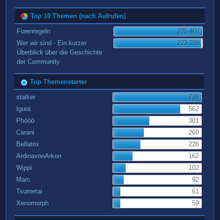
Top 10 Themen (nach Aufrufen)
Forenregeln
225.407
Wer wir sind - Ein kurzer
223.208
Überblick über die Geschichte
der Community
Top Themenstarter
stalker
738
Igura
562
Phööö
301
Carani
260
Bellatrix
226
ArdinavonArkon
162
Wippi
102
Marc
92
Tsumetai
61
Xenomorph
59