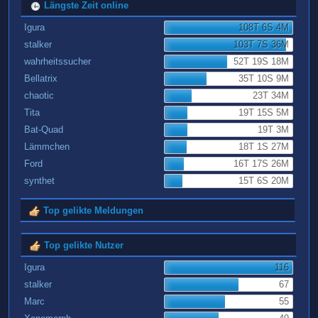
Längste Zeit online
Igura
108T 6S 4M
stalker
103T 7S 36M
wahrheitssucher
52T 19S 18M
Bellatrix
35T 10S 9M
chaotic
23T 34M
Tita
19T 15S 5M
Bat-Quad
19T 3M
Lämmchen
18T 1S 27M
Ford
16T 17S 26M
synthet
15T 6S 20M
Top gelikte Meldungen
Top gelikte Nutzer
Igura
116
stalker
67
Marc
55