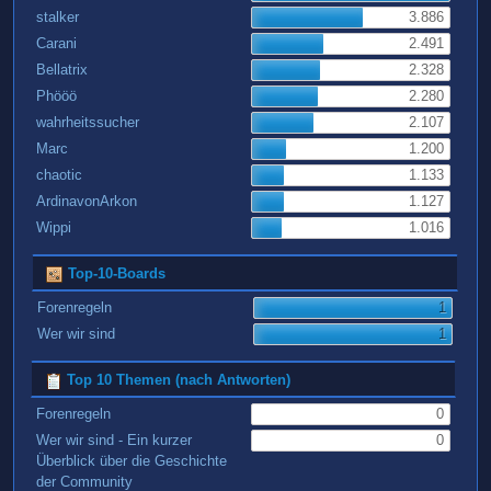
stalker
3.886
Carani
2.491
Bellatrix
2.328
Phööö
2.280
wahrheitssucher
2.107
Marc
1.200
chaotic
1.133
ArdinavonArkon
1.127
Wippi
1.016
Top-10-Boards
Forenregeln
1
Wer wir sind
1
Top 10 Themen (nach Antworten)
Forenregeln
0
Wer wir sind - Ein kurzer
0
Überblick über die Geschichte
der Community