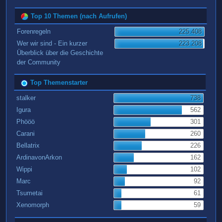
Top 10 Themen (nach Aufrufen)
Forenregeln
225.408
Wer wir sind - Ein kurzer
223.208
Überblick über die Geschichte
der Community
Top Themenstarter
stalker
738
Igura
562
Phööö
301
Carani
260
Bellatrix
226
ArdinavonArkon
162
Wippi
102
Marc
92
Tsumetai
61
Xenomorph
59