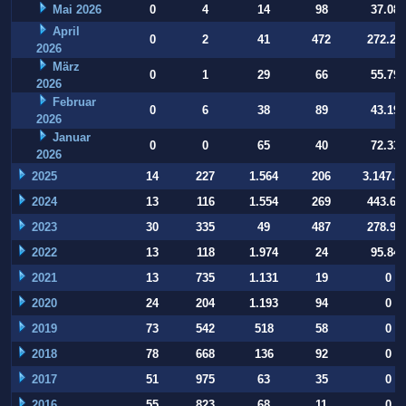
Mai 2026
0
4
14
98
37.084
April
0
2
41
472
272.22
2026
März
0
1
29
66
55.794
2026
Februar
0
6
38
89
43.197
2026
Januar
0
0
65
40
72.332
2026
2025
14
227
1.564
206
3.147.9
2024
13
116
1.554
269
443.64
2023
30
335
49
487
278.93
2022
13
118
1.974
24
95.847
2021
13
735
1.131
19
0
2020
24
204
1.193
94
0
2019
73
542
518
58
0
2018
78
668
136
92
0
2017
51
975
63
35
0
2016
55
823
68
11
0