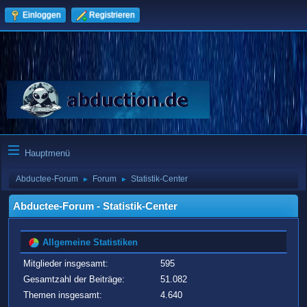
Einloggen
Registrieren
Hauptmenü
Abductee-Forum
Forum
Statistik-Center
►
►
Abductee-Forum - Statistik-Center
Allgemeine Statistiken
Mitglieder insgesamt:
595
Gesamtzahl der Beiträge:
51.082
Themen insgesamt:
4.640