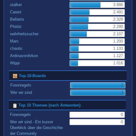
stalker
3.886
Carani
2.491
Bellatrix
2.328
Phööö
2.280
wahrheitssucher
2.107
Marc
1.200
chaotic
1.133
ArdinavonArkon
1.127
Wippi
1.016
Top-10-Boards
Forenregeln
1
Wer wir sind
1
Top 10 Themen (nach Antworten)
Forenregeln
0
Wer wir sind - Ein kurzer
0
Überblick über die Geschichte
der Community