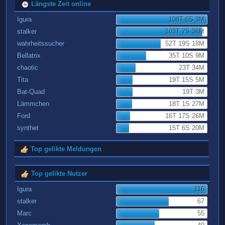
Längste Zeit online
Igura
108T 6S 3M
stalker
103T 7S 36M
wahrheitssucher
52T 19S 18M
Bellatrix
35T 10S 9M
chaotic
23T 34M
Tita
19T 15S 5M
Bat-Quad
19T 3M
Lämmchen
18T 1S 27M
Ford
16T 17S 26M
synthet
15T 6S 20M
Top gelikte Meldungen
Top gelikte Nutzer
Igura
116
stalker
67
Marc
55