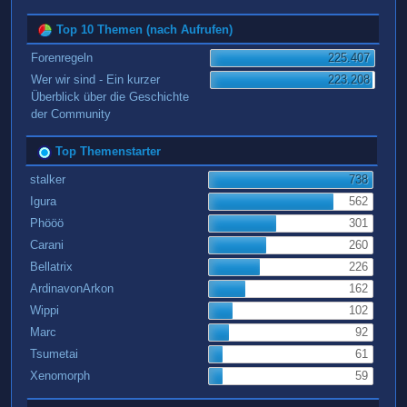
Top 10 Themen (nach Aufrufen)
Forenregeln
225.407
Wer wir sind - Ein kurzer
223.208
Überblick über die Geschichte
der Community
Top Themenstarter
stalker
738
Igura
562
Phööö
301
Carani
260
Bellatrix
226
ArdinavonArkon
162
Wippi
102
Marc
92
Tsumetai
61
Xenomorph
59