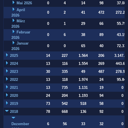
Mai 2026
0
4
14
98
37.084
April
0
2
41
472
272.22
2026
März
0
1
29
66
55.794
2026
Februar
0
6
38
89
43.197
2026
Januar
0
0
65
40
72.332
2026
2025
14
227
1.564
206
3.147.9
2024
13
116
1.554
269
443.64
2023
30
335
49
487
278.93
2022
13
118
1.974
24
95.847
2021
13
735
1.131
19
0
2020
24
204
1.193
94
0
2019
73
542
518
58
0
2018
78
668
136
92
0
Dezember
6
56
33
32
0