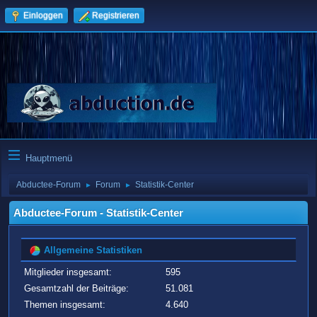
Einloggen
Registrieren
Hauptmenü
Abductee-Forum
Forum
Statistik-Center
►
►
Abductee-Forum - Statistik-Center
Allgemeine Statistiken
Mitglieder insgesamt:
595
Gesamtzahl der Beiträge:
51.081
Themen insgesamt:
4.640