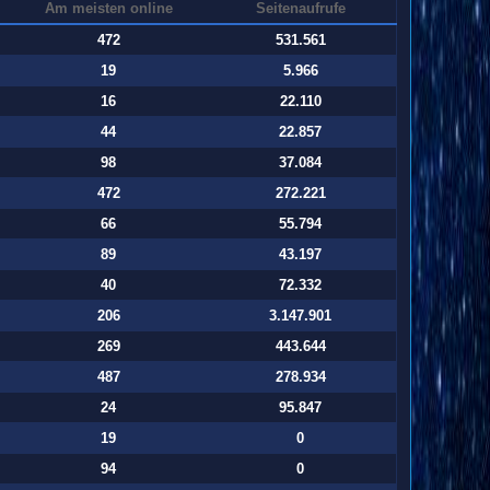
Am meisten online
Seitenaufrufe
472
531.561
19
5.966
16
22.110
44
22.857
98
37.084
472
272.221
66
55.794
89
43.197
40
72.332
206
3.147.901
269
443.644
487
278.934
24
95.847
19
0
94
0