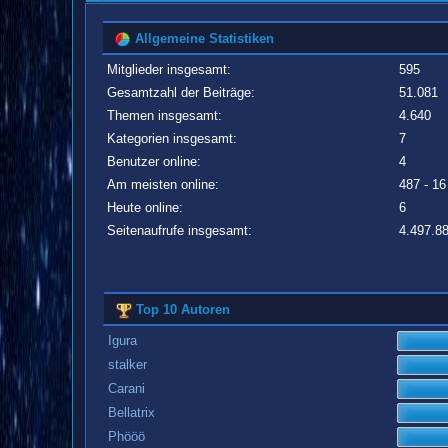
Allgemeine Statistiken
Mitglieder insgesamt:
595
Gesamtzahl der Beiträge:
51.081
Themen insgesamt:
4.640
Kategorien insgesamt:
7
Benutzer online:
4
Am meisten online:
487 - 16
Heute online:
6
Seitenaufrufe insgesamt:
4.497.8
Top 10 Autoren
Igura
stalker
Carani
Bellatrix
Phööö