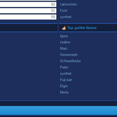
92
Lämmchen
61
Ford
59
synthet
Top gelikte Nutzer
Igura
stalker
Marc
Xenomorph
Schneeflocke
Peter
synthet
Fuji-san
Elgin
Merla