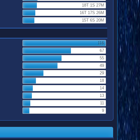
18T 1S 27M
16T 17S 26M
15T 6S 20M
116
67
55
49
29
18
14
13
11
9