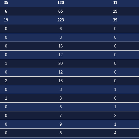
35
120
11
6
65
19
19
223
39
0
6
0
0
3
0
0
16
0
0
12
0
1
20
0
0
12
0
2
16
0
0
3
1
1
3
0
0
5
1
0
7
2
0
9
1
0
8
4