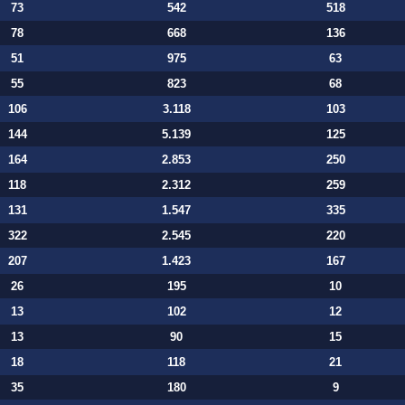
73
542
518
78
668
136
51
975
63
55
823
68
106
3.118
103
144
5.139
125
164
2.853
250
118
2.312
259
131
1.547
335
322
2.545
220
207
1.423
167
26
195
10
13
102
12
13
90
15
18
118
21
35
180
9