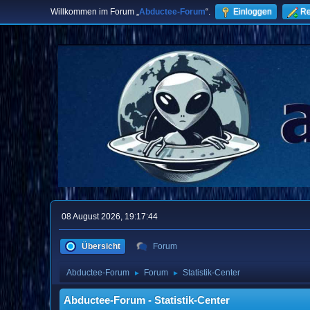
Willkommen im Forum „
Abductee-Forum
“.
Einloggen
Re
08 August 2026, 19:17:44
Übersicht
Forum
Abductee-Forum
Forum
Statistik-Center
►
►
Abductee-Forum - Statistik-Center