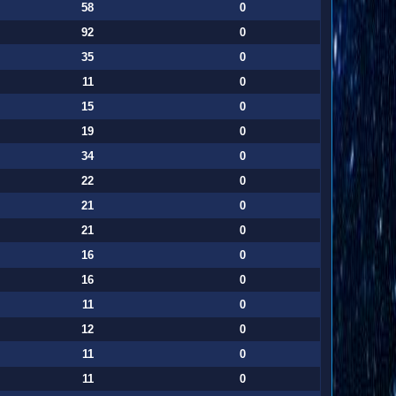
58
0
92
0
35
0
11
0
15
0
19
0
34
0
22
0
21
0
21
0
16
0
16
0
11
0
12
0
11
0
11
0