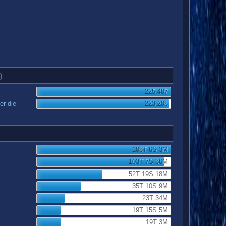
)
225.407
er die
223.208
108T 6S 3M
103T 7S 36M
52T 19S 18M
35T 10S 9M
23T 34M
19T 15S 5M
19T 3M