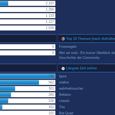
2.107
1.200
1.133
1.127
1.016
Top 10 Themen (nach Aufrufen
0
Forenregeln
0
Wer wir sind - Ein kurzer Überblick üb
Geschichte der Community
Längste Zeit online
738
Igura
562
stalker
301
wahrheitssucher
260
Bellatrix
226
chaotic
162
Tita
102
Bat-Quad