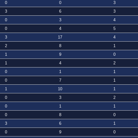
0
0
3
3
6
3
0
3
4
0
4
5
3
17
4
2
8
1
1
9
0
1
4
2
0
1
1
0
7
1
1
10
1
0
3
2
0
1
1
0
8
0
3
6
1
0
9
0