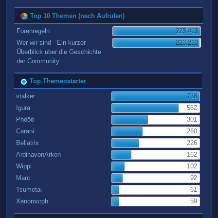
Top 10 Themen (nach Aufrufen)
Forenregeln
225.413
Wer wir sind - Ein kurzer
223.213
Überblick über die Geschichte
der Community
Top Themenstarter
stalker
738
Igura
562
Phööö
301
Carani
260
Bellatrix
226
ArdinavonArkon
162
Wippi
102
Marc
92
Tsumetai
61
Xenomorph
59