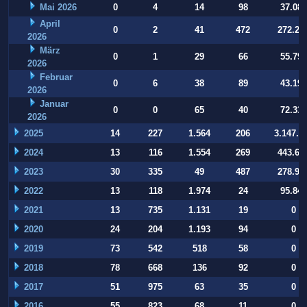
Mai 2026
0
4
14
98
37.084
April
0
2
41
472
272.22
2026
März
0
1
29
66
55.794
2026
Februar
0
6
38
89
43.197
2026
Januar
0
0
65
40
72.332
2026
2025
14
227
1.564
206
3.147.9
2024
13
116
1.554
269
443.64
2023
30
335
49
487
278.93
2022
13
118
1.974
24
95.847
2021
13
735
1.131
19
0
2020
24
204
1.193
94
0
2019
73
542
518
58
0
2018
78
668
136
92
0
2017
51
975
63
35
0
2016
55
823
68
11
0