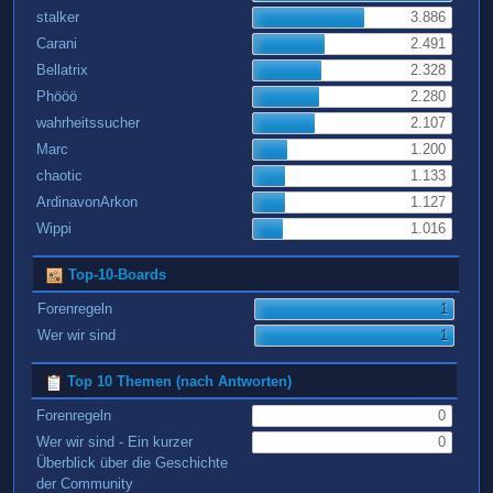
stalker
3.886
Carani
2.491
Bellatrix
2.328
Phööö
2.280
wahrheitssucher
2.107
Marc
1.200
chaotic
1.133
ArdinavonArkon
1.127
Wippi
1.016
Top-10-Boards
Forenregeln
1
Wer wir sind
1
Top 10 Themen (nach Antworten)
Forenregeln
0
Wer wir sind - Ein kurzer
0
Überblick über die Geschichte
der Community