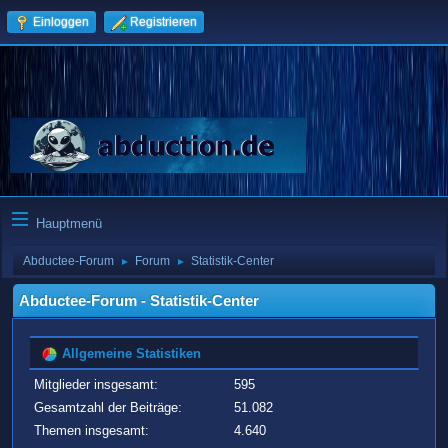
Einloggen
Registrieren
Hauptmenü
Abductee-Forum
Forum
Statistik-Center
►
►
Abductee-Forum - Statistik-Center
Allgemeine Statistiken
Mitglieder insgesamt:
595
Gesamtzahl der Beiträge:
51.082
Themen insgesamt:
4.640