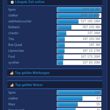
Längste Zeit online
Igura
108T 6S 4M
stalker
103T 7S 36M
wahrheitssucher
52T 19S 18M
Bellatrix
35T 10S 9M
chaotic
23T 34M
Tita
19T 15S 5M
Bat-Quad
19T 3M
Lämmchen
18T 1S 27M
Ford
16T 17S 26M
synthet
15T 6S 20M
Top gelikte Meldungen
Top gelikte Nutzer
Igura
116
stalker
67
Marc
55