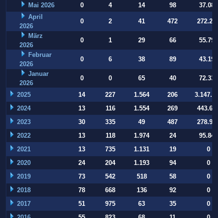
Mai 2026
0
4
14
98
37.084
April
0
2
41
472
272.22
2026
März
0
1
29
66
55.794
2026
Februar
0
6
38
89
43.197
2026
Januar
0
0
65
40
72.332
2026
2025
14
227
1.564
206
3.147.9
2024
13
116
1.554
269
443.64
2023
30
335
49
487
278.93
2022
13
118
1.974
24
95.847
2021
13
735
1.131
19
0
2020
24
204
1.193
94
0
2019
73
542
518
58
0
2018
78
668
136
92
0
2017
51
975
63
35
0
2016
55
823
68
11
0