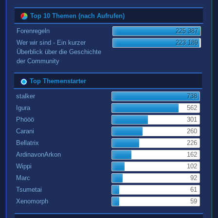
Top 10 Themen (nach Aufrufen)
Forenregeln
225.387
Wer wir sind - Ein kurzer
223.189
Überblick über die Geschichte
der Community
Top Themenstarter
stalker
738
Igura
562
Phööö
301
Carani
260
Bellatrix
226
ArdinavonArkon
162
Wippi
102
Marc
92
Tsumetai
61
Xenomorph
59