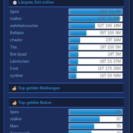
Längste Zeit online
Igura
108T 6S 3M
stalker
103T 7S 36M
wahrheitssucher
52T 19S 18M
Bellatrix
35T 10S 9M
chaotic
23T 34M
Tita
19T 15S 5M
Bat-Quad
19T 3M
Lämmchen
18T 1S 27M
Ford
16T 17S 26M
synthet
15T 5S 59M
Top gelikte Meldungen
Top gelikte Nutzer
Igura
116
stalker
67
Marc
55