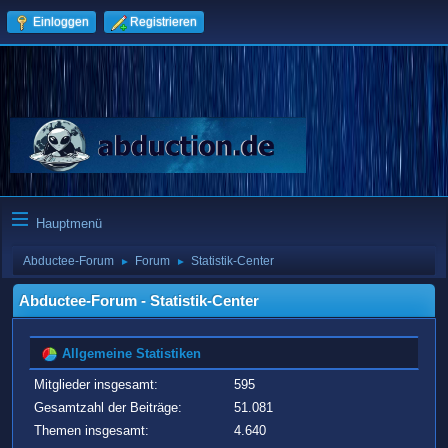
Einloggen
Registrieren
Hauptmenü
Abductee-Forum
Forum
Statistik-Center
►
►
Abductee-Forum - Statistik-Center
Allgemeine Statistiken
Mitglieder insgesamt:
595
Gesamtzahl der Beiträge:
51.081
Themen insgesamt:
4.640