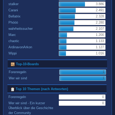
stalker
3.886
Carani
2.491
Bellatrix
2.328
Phööö
2.280
wahrheitssucher
2.107
Marc
1.200
chaotic
1.133
ArdinavonArkon
1.127
Wippi
1.016
Top-10-Boards
Forenregeln
1
Wer wir sind
1
Top 10 Themen (nach Antworten)
Forenregeln
0
Wer wir sind - Ein kurzer
0
Überblick über die Geschichte
der Community