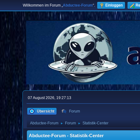
Willkommen im Forum „
Abductee-Forum
“.
Einloggen
Re
07 August 2026, 19:27:13
Übersicht
Forum
Abductee-Forum
Forum
Statistik-Center
►
►
Abductee-Forum - Statistik-Center