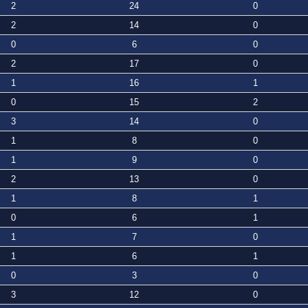
2
24
0
2
14
0
0
6
0
2
17
0
1
16
1
0
15
2
3
14
0
1
8
0
1
9
0
2
13
0
1
8
1
0
6
1
1
7
0
1
6
1
0
3
0
3
12
0