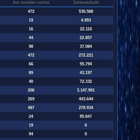
Am meisten online
Seitenaufrufe
472
530.588
19
4.993
16
22.110
44
22.857
98
37.084
472
272.221
66
55.794
89
43.197
40
72.332
206
3.147.901
269
443.644
487
278.934
24
95.847
19
0
94
0