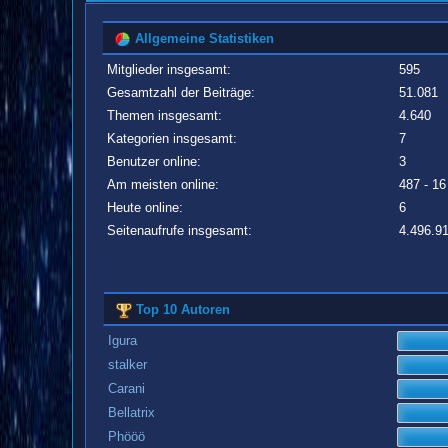
Allgemeine Statistiken
Mitglieder insgesamt:
595
Gesamtzahl der Beiträge:
51.081
Themen insgesamt:
4.640
Kategorien insgesamt:
7
Benutzer online:
3
Am meisten online:
487 - 16
Heute online:
6
Seitenaufrufe insgesamt:
4.496.9
Top 10 Autoren
Igura
stalker
Carani
Bellatrix
Phööö