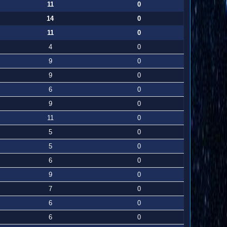
11
0
14
0
11
0
4
0
9
0
9
0
6
0
9
0
11
0
5
0
5
0
6
0
9
0
7
0
6
0
6
0