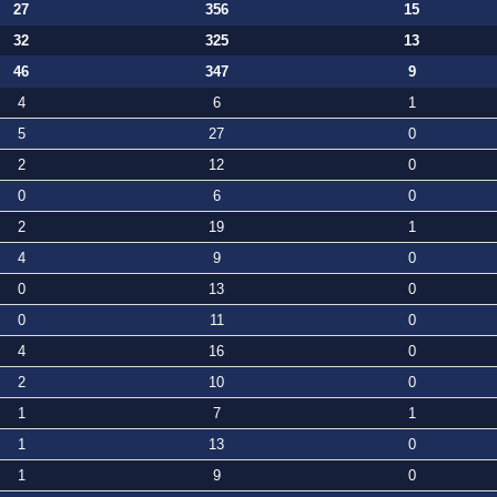
27
356
15
32
325
13
46
347
9
4
6
1
5
27
0
2
12
0
0
6
0
2
19
1
4
9
0
0
13
0
0
11
0
4
16
0
2
10
0
1
7
1
1
13
0
1
9
0