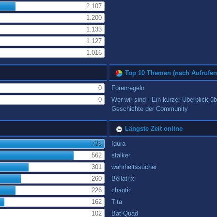
2.107
1.200
1.133
1.127
1.016
Top 10 Themen (nach Aufrufen
0
Forenregeln
0
Wer wir sind - Ein kurzer Überblick üb
Geschichte der Community
Längste Zeit online
738
Igura
562
stalker
301
wahrheitssucher
260
Bellatrix
226
chaotic
162
Tita
102
Bat-Quad