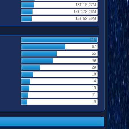
18T 1S 27M
16T 17S 26M
15T 5S 59M
116
67
55
49
29
18
14
13
11
9