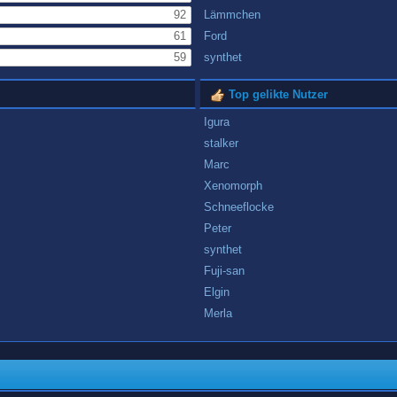
92
Lämmchen
61
Ford
59
synthet
Top gelikte Nutzer
Igura
stalker
Marc
Xenomorph
Schneeflocke
Peter
synthet
Fuji-san
Elgin
Merla