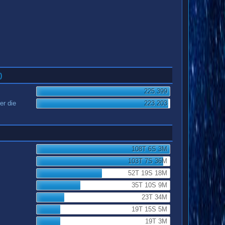
)
225.399
er die
223.203
108T 6S 3M
103T 7S 36M
52T 19S 18M
35T 10S 9M
23T 34M
19T 15S 5M
19T 3M