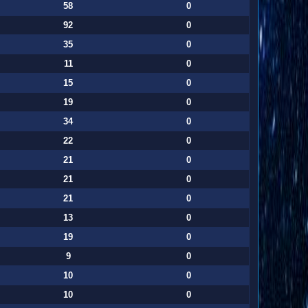
58
0
92
0
35
0
11
0
15
0
19
0
34
0
22
0
21
0
21
0
21
0
13
0
19
0
9
0
10
0
10
0