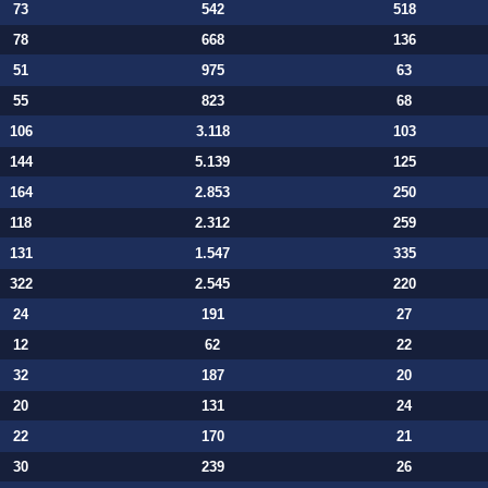
73
542
518
78
668
136
51
975
63
55
823
68
106
3.118
103
144
5.139
125
164
2.853
250
118
2.312
259
131
1.547
335
322
2.545
220
24
191
27
12
62
22
32
187
20
20
131
24
22
170
21
30
239
26