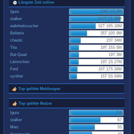
Längste Zeit online
Igura
108T 6S 3M
stalker
103T 7S 36M
wahrheitssucher
52T 19S 18M
Bellatrix
35T 10S 9M
chaotic
23T 34M
Tita
19T 15S 5M
Bat-Quad
19T 3M
Lämmchen
18T 1S 27M
Ford
16T 17S 26M
synthet
15T 5S 59M
Top gelikte Meldungen
Top gelikte Nutzer
Igura
116
stalker
67
Marc
55