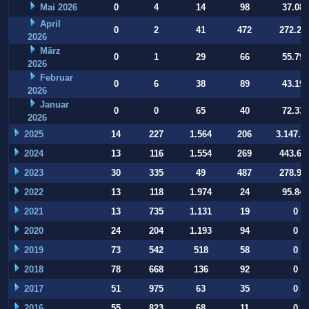
Mai 2026
0
4
14
98
37.084
April
0
2
41
472
272.22
2026
März
0
1
29
66
55.794
2026
Februar
0
6
38
89
43.197
2026
Januar
0
0
65
40
72.332
2026
2025
14
227
1.564
206
3.147.9
2024
13
116
1.554
269
443.64
2023
30
335
49
487
278.93
2022
13
118
1.974
24
95.847
2021
13
735
1.131
19
0
2020
24
204
1.193
94
0
2019
73
542
518
58
0
2018
78
668
136
92
0
2017
51
975
63
35
0
2016
55
823
68
11
0