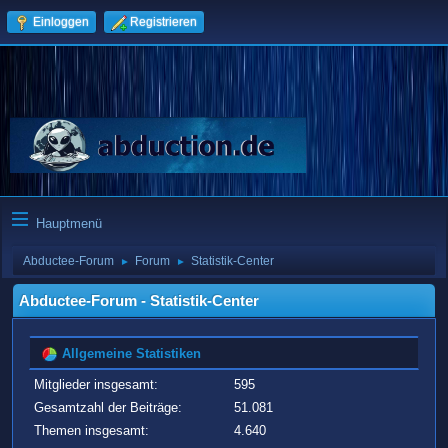
Einloggen
Registrieren
Hauptmenü
Abductee-Forum
Forum
Statistik-Center
►
►
Abductee-Forum - Statistik-Center
Allgemeine Statistiken
Mitglieder insgesamt:
595
Gesamtzahl der Beiträge:
51.081
Themen insgesamt:
4.640