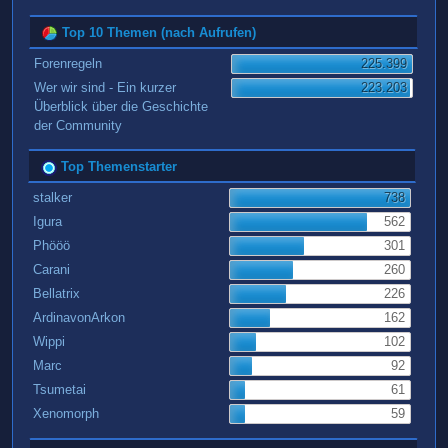
Top 10 Themen (nach Aufrufen)
Forenregeln
225.399
Wer wir sind - Ein kurzer
223.203
Überblick über die Geschichte
der Community
Top Themenstarter
stalker
738
Igura
562
Phööö
301
Carani
260
Bellatrix
226
ArdinavonArkon
162
Wippi
102
Marc
92
Tsumetai
61
Xenomorph
59