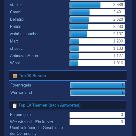
stalker
3.886
Carani
2.491
Bellatrix
2.328
Phööö
2.280
wahrheitssucher
2.107
Marc
1.200
chaotic
1.133
ArdinavonArkon
1.127
Wippi
1.016
Top-10-Boards
Forenregeln
1
Wer wir sind
1
Top 10 Themen (nach Antworten)
Forenregeln
0
Wer wir sind - Ein kurzer
0
Überblick über die Geschichte
der Community