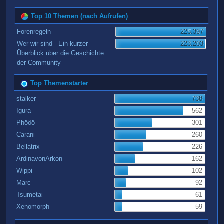
Top 10 Themen (nach Aufrufen)
Forenregeln
225.397
Wer wir sind - Ein kurzer
223.203
Überblick über die Geschichte
der Community
Top Themenstarter
stalker
738
Igura
562
Phööö
301
Carani
260
Bellatrix
226
ArdinavonArkon
162
Wippi
102
Marc
92
Tsumetai
61
Xenomorph
59