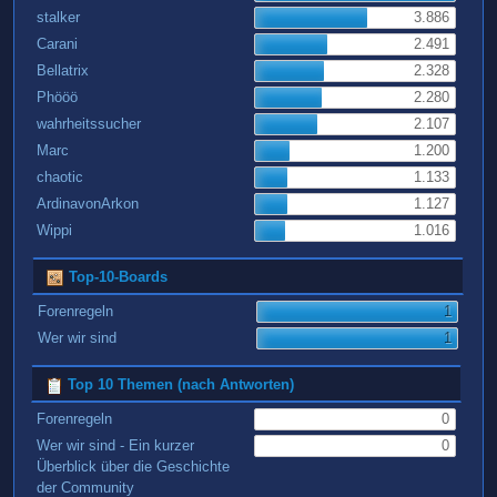
stalker
3.886
Carani
2.491
Bellatrix
2.328
Phööö
2.280
wahrheitssucher
2.107
Marc
1.200
chaotic
1.133
ArdinavonArkon
1.127
Wippi
1.016
Top-10-Boards
Forenregeln
1
Wer wir sind
1
Top 10 Themen (nach Antworten)
Forenregeln
0
Wer wir sind - Ein kurzer
0
Überblick über die Geschichte
der Community