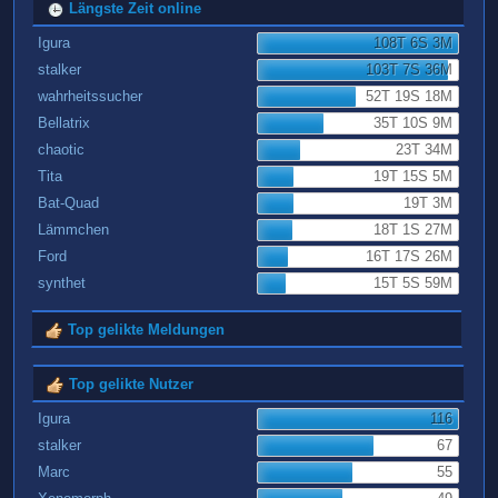
Längste Zeit online
Igura
108T 6S 3M
stalker
103T 7S 36M
wahrheitssucher
52T 19S 18M
Bellatrix
35T 10S 9M
chaotic
23T 34M
Tita
19T 15S 5M
Bat-Quad
19T 3M
Lämmchen
18T 1S 27M
Ford
16T 17S 26M
synthet
15T 5S 59M
Top gelikte Meldungen
Top gelikte Nutzer
Igura
116
stalker
67
Marc
55