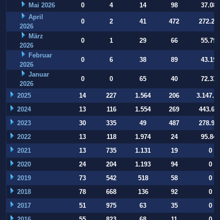
Mai 2026
0
4
14
98
37.084
April
0
2
41
472
272.22
2026
März
0
1
29
66
55.794
2026
Februar
0
6
38
89
43.197
2026
Januar
0
0
65
40
72.332
2026
2025
14
227
1.564
206
3.147.9
2024
13
116
1.554
269
443.64
2023
30
335
49
487
278.93
2022
13
118
1.974
24
95.847
2021
13
735
1.131
19
0
2020
24
204
1.193
94
0
2019
73
542
518
58
0
2018
78
668
136
92
0
2017
51
975
63
35
0
2016
55
823
68
11
0