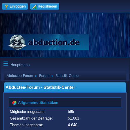
Einloggen
Registrieren
Hauptmenü
Abductee-Forum
Forum
Statistik-Center
►
►
Abductee-Forum - Statistik-Center
Allgemeine Statistiken
Mitglieder insgesamt:
595
Gesamtzahl der Beiträge:
51.081
Themen insgesamt:
4.640