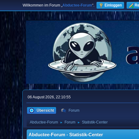
Willkommen im Forum „
Abductee-Forum
“.
Einloggen
Re
06 August 2026, 22:10:55
Übersicht
Forum
Abductee-Forum
Forum
Statistik-Center
►
►
Abductee-Forum - Statistik-Center