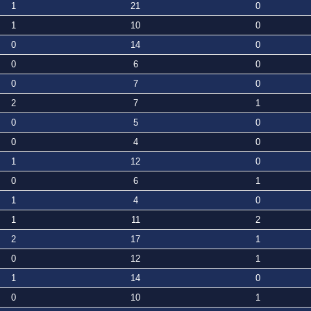
1
21
0
1
10
0
0
14
0
0
6
0
0
7
0
2
7
1
0
5
0
0
4
0
1
12
0
0
6
1
1
4
0
1
11
2
2
17
1
0
12
1
1
14
0
0
10
1