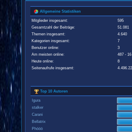
Allgemeine Statistiken
Mitglieder insgesamt:
595
Gesamtzahl der Beiträge:
51.081
Themen insgesamt:
4.640
Kategorien insgesamt:
7
Benutzer online:
3
Am meisten online:
487 - 16
Heute online:
8
Seitenaufrufe insgesamt:
4.496.2
Top 10 Autoren
Igura
stalker
Carani
Bellatrix
Phööö