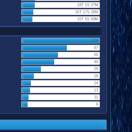
18T 1S 27M
16T 17S 26M
15T 5S 59M
116
67
55
49
29
18
14
13
11
9