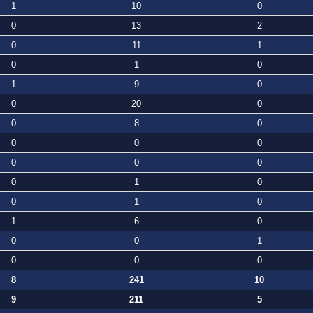
1
10
0
0
13
2
0
11
1
0
1
0
1
9
0
0
20
0
0
8
0
0
0
0
0
0
0
0
1
0
0
1
0
1
6
0
0
0
1
0
0
0
8
241
10
9
211
5