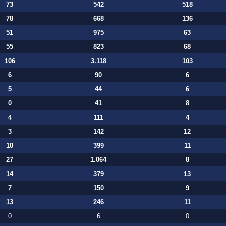
73
542
518
78
668
136
51
975
63
55
823
68
106
3.118
103
6
90
6
5
44
6
0
41
8
4
111
4
3
142
12
10
399
11
27
1.064
8
14
379
13
7
150
9
13
246
11
0
6
0