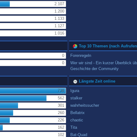
2.107
1.200
1.133
1.127
1.016
Top 10 Themen (nach Aufrufen
0
Forenregeln
0
Wer wir sind - Ein kurzer Überblick üb
Geschichte der Community
Längste Zeit online
738
Igura
562
stalker
301
wahrheitssucher
260
Bellatrix
226
chaotic
162
Tita
102
Bat-Quad