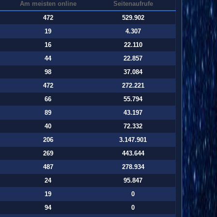
Am meisten online
Seitenaufrufe
472
529.902
19
4.307
16
22.110
44
22.857
98
37.084
472
272.221
66
55.794
89
43.197
40
72.332
206
3.147.901
269
443.644
487
278.934
24
95.847
19
0
94
0