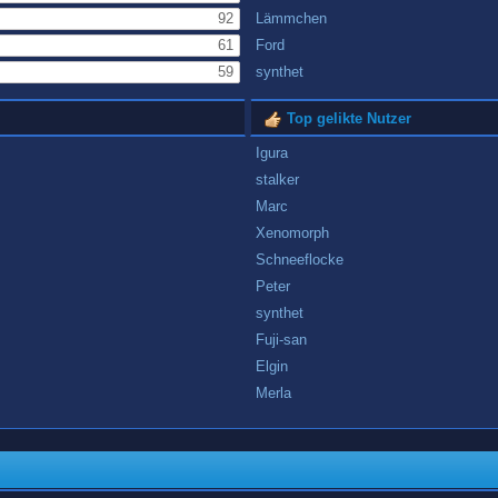
92
Lämmchen
61
Ford
59
synthet
Top gelikte Nutzer
Igura
stalker
Marc
Xenomorph
Schneeflocke
Peter
synthet
Fuji-san
Elgin
Merla