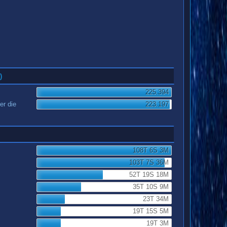
)
225.394
er die
223.197
108T 6S 3M
103T 7S 36M
52T 19S 18M
35T 10S 9M
23T 34M
19T 15S 5M
19T 3M