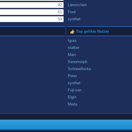
92
Lämmchen
61
Ford
59
synthet
Top gelikte Nutzer
Igura
stalker
Marc
Xenomorph
Schneeflocke
Peter
synthet
Fuji-san
Elgin
Merla