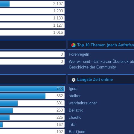
2.107
1.200
1.133
1.127
1.016
Top 10 Themen (nach Aufrufen
0
Forenregeln
0
Wer wir sind - Ein kurzer Überblick üb
Geschichte der Community
Längste Zeit online
738
Igura
562
stalker
301
wahrheitssucher
260
Bellatrix
226
chaotic
162
Tita
102
Bat-Quad