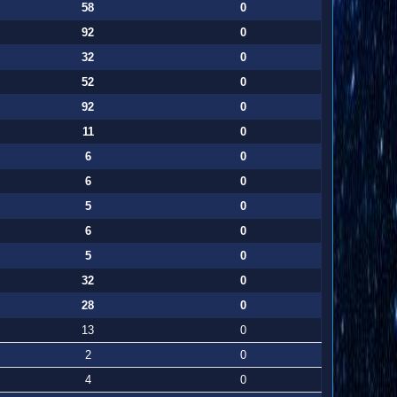
58
0
92
0
32
0
52
0
92
0
11
0
6
0
6
0
5
0
6
0
5
0
32
0
28
0
13
0
2
0
4
0