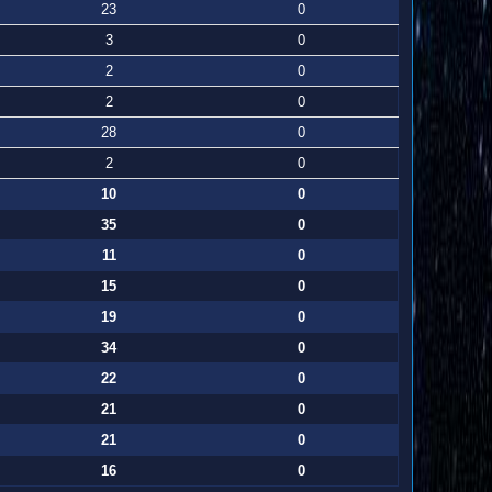
23
0
3
0
2
0
2
0
28
0
2
0
10
0
35
0
11
0
15
0
19
0
34
0
22
0
21
0
21
0
16
0