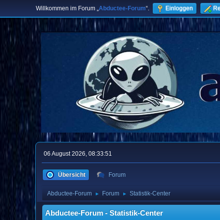
Willkommen im Forum „
Abductee-Forum
“.
Einloggen
Re
06 August 2026, 08:33:51
Übersicht
Forum
Abductee-Forum
Forum
Statistik-Center
►
►
Abductee-Forum - Statistik-Center