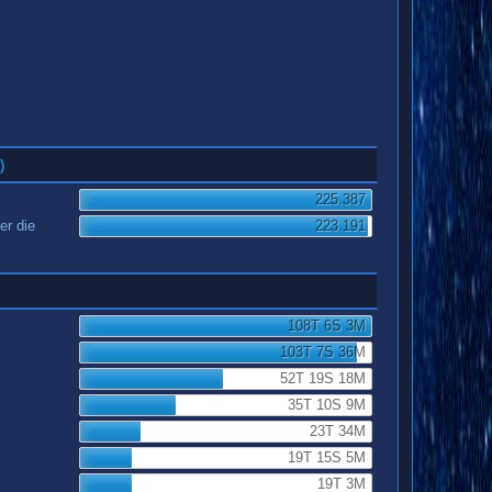
)
225.387
er die
223.191
108T 6S 3M
103T 7S 36M
52T 19S 18M
35T 10S 9M
23T 34M
19T 15S 5M
19T 3M