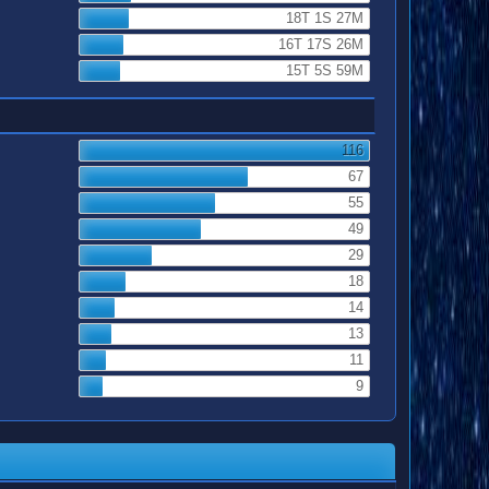
18T 1S 27M
16T 17S 26M
15T 5S 59M
116
67
55
49
29
18
14
13
11
9