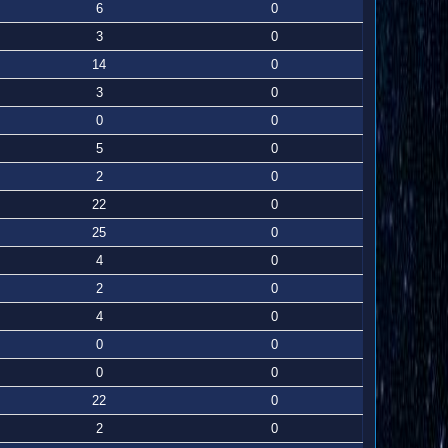
6
0
3
0
14
0
3
0
0
0
5
0
2
0
22
0
25
0
4
0
2
0
4
0
0
0
0
0
22
0
2
0