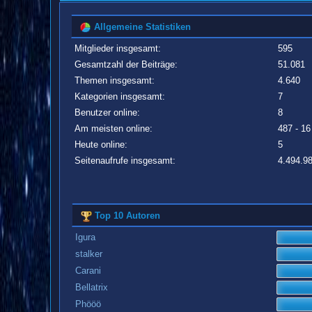
Allgemeine Statistiken
Mitglieder insgesamt:
595
Gesamtzahl der Beiträge:
51.081
Themen insgesamt:
4.640
Kategorien insgesamt:
7
Benutzer online:
8
Am meisten online:
487 - 16
Heute online:
5
Seitenaufrufe insgesamt:
4.494.9
Top 10 Autoren
Igura
stalker
Carani
Bellatrix
Phööö