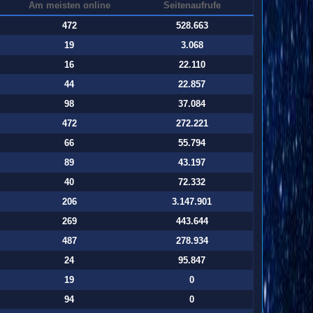
Am meisten online
Seitenaufrufe
472
528.663
19
3.068
16
22.110
44
22.857
98
37.084
472
272.221
66
55.794
89
43.197
40
72.332
206
3.147.901
269
443.644
487
278.934
24
95.847
19
0
94
0