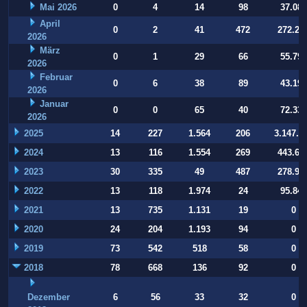
Mai 2026
0
4
14
98
37.084
April
0
2
41
472
272.22
2026
März
0
1
29
66
55.794
2026
Februar
0
6
38
89
43.197
2026
Januar
0
0
65
40
72.332
2026
2025
14
227
1.564
206
3.147.9
2024
13
116
1.554
269
443.64
2023
30
335
49
487
278.93
2022
13
118
1.974
24
95.847
2021
13
735
1.131
19
0
2020
24
204
1.193
94
0
2019
73
542
518
58
0
2018
78
668
136
92
0
Dezember
6
56
33
32
0