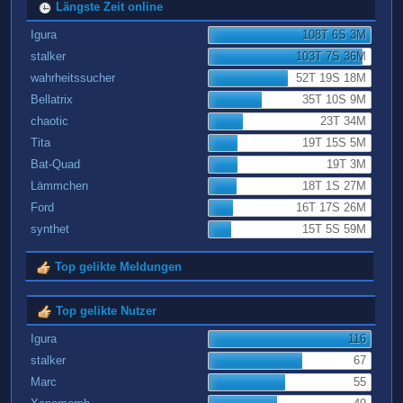
Längste Zeit online
Igura
108T 6S 3M
stalker
103T 7S 36M
wahrheitssucher
52T 19S 18M
Bellatrix
35T 10S 9M
chaotic
23T 34M
Tita
19T 15S 5M
Bat-Quad
19T 3M
Lämmchen
18T 1S 27M
Ford
16T 17S 26M
synthet
15T 5S 59M
Top gelikte Meldungen
Top gelikte Nutzer
Igura
116
stalker
67
Marc
55