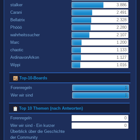
stalker
3.886
Carani
2.491
Bellatrix
2.328
Phööö
2.280
wahrheitssucher
2.107
Marc
1.200
chaotic
1.133
ArdinavonArkon
1.127
Wippi
1.016
Top-10-Boards
Forenregeln
1
Wer wir sind
1
Top 10 Themen (nach Antworten)
Forenregeln
0
Wer wir sind - Ein kurzer
0
Überblick über die Geschichte
der Community