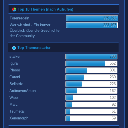
Top 10 Themen (nach Aufrufen)
Forenregeln
225.392
Wer wir sind - Ein kurzer
223.197
Überblick über die Geschichte
der Community
Top Themenstarter
stalker
738
Igura
562
Phööö
301
Carani
260
Bellatrix
226
ArdinavonArkon
162
Wippi
102
Marc
92
Tsumetai
61
Xenomorph
59