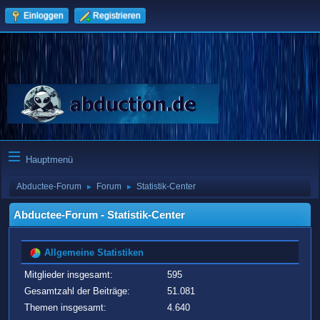
Einloggen
Registrieren
Hauptmenü
Abductee-Forum
Forum
Statistik-Center
►
►
Abductee-Forum - Statistik-Center
Allgemeine Statistiken
Mitglieder insgesamt:
595
Gesamtzahl der Beiträge:
51.081
Themen insgesamt:
4.640