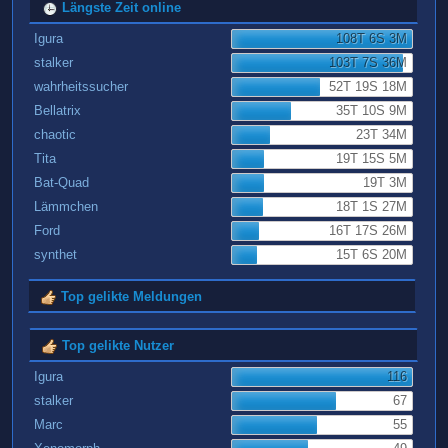
Längste Zeit online
Igura
108T 6S 3M
stalker
103T 7S 36M
wahrheitssucher
52T 19S 18M
Bellatrix
35T 10S 9M
chaotic
23T 34M
Tita
19T 15S 5M
Bat-Quad
19T 3M
Lämmchen
18T 1S 27M
Ford
16T 17S 26M
synthet
15T 6S 20M
Top gelikte Meldungen
Top gelikte Nutzer
Igura
116
stalker
67
Marc
55