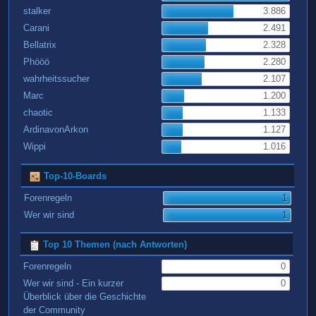
stalker
3.886
Carani
2.491
Bellatrix
2.328
Phööö
2.280
wahrheitssucher
2.107
Marc
1.200
chaotic
1.133
ArdinavonArkon
1.127
Wippi
1.016
Top-10-Boards
Forenregeln
1
Wer wir sind
1
Top 10 Themen (nach Antworten)
Forenregeln
0
Wer wir sind - Ein kurzer
0
Überblick über die Geschichte
der Community