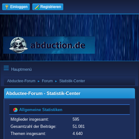
Einloggen
Registrieren
Hauptmenü
Abductee-Forum
Forum
Statistik-Center
►
►
Abductee-Forum - Statistik-Center
Allgemeine Statistiken
Mitglieder insgesamt:
595
Gesamtzahl der Beiträge:
51.081
Themen insgesamt:
4.640