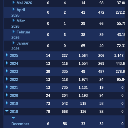
Mai 2026
0
4
14
98
37.084
April
0
2
41
472
272.22
2026
März
0
1
29
66
55.794
2026
Februar
0
6
38
89
43.197
2026
Januar
0
0
65
40
72.332
2026
2025
14
227
1.564
206
3.147.9
2024
13
116
1.554
269
443.64
2023
30
335
49
487
278.93
2022
13
118
1.974
24
95.847
2021
13
735
1.131
19
0
2020
24
204
1.193
94
0
2019
73
542
518
58
0
2018
78
668
136
92
0
Dezember
6
56
33
32
0