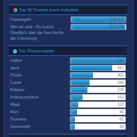
Top 10 Themen (nach Aufrufen)
Forenregeln
225.407
Wer wir sind - Ein kurzer
223.208
Überblick über die Geschichte
der Community
Top Themenstarter
stalker
738
Igura
562
Phööö
301
Carani
260
Bellatrix
226
ArdinavonArkon
162
Wippi
102
Marc
92
Tsumetai
61
Xenomorph
59