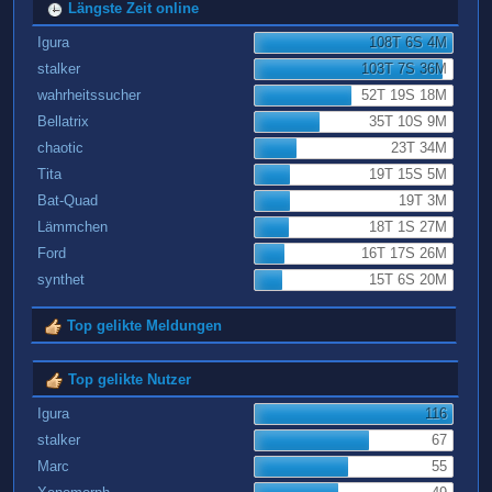
Längste Zeit online
Igura
108T 6S 4M
stalker
103T 7S 36M
wahrheitssucher
52T 19S 18M
Bellatrix
35T 10S 9M
chaotic
23T 34M
Tita
19T 15S 5M
Bat-Quad
19T 3M
Lämmchen
18T 1S 27M
Ford
16T 17S 26M
synthet
15T 6S 20M
Top gelikte Meldungen
Top gelikte Nutzer
Igura
116
stalker
67
Marc
55