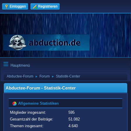
Einloggen
Registrieren
Hauptmenü
Abductee-Forum
Forum
Statistik-Center
►
►
Abductee-Forum - Statistik-Center
Allgemeine Statistiken
Mitglieder insgesamt:
595
Gesamtzahl der Beiträge:
51.082
Themen insgesamt:
4.640