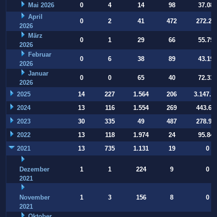
Mai 2026
0
4
14
98
37.084
April
0
2
41
472
272.22
2026
März
0
1
29
66
55.794
2026
Februar
0
6
38
89
43.197
2026
Januar
0
0
65
40
72.332
2026
2025
14
227
1.564
206
3.147.9
2024
13
116
1.554
269
443.64
2023
30
335
49
487
278.93
2022
13
118
1.974
24
95.847
2021
13
735
1.131
19
0
Dezember
1
1
224
9
0
2021
November
1
3
156
8
0
2021
Oktober