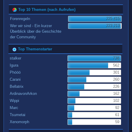
Top 10 Themen (nach Aufrufen)
Forenregeln
225.415
Wer wir sind - Ein kurzer
223.213
Überblick über die Geschichte
der Community
Top Themenstarter
stalker
738
Igura
562
Phööö
301
Carani
260
Bellatrix
226
ArdinavonArkon
162
Wippi
102
Marc
92
Tsumetai
61
Xenomorph
59