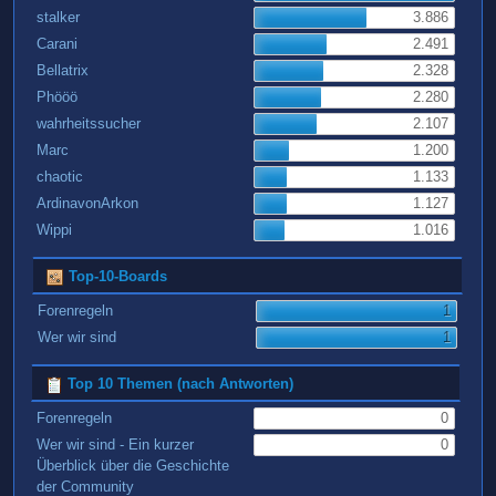
stalker
3.886
Carani
2.491
Bellatrix
2.328
Phööö
2.280
wahrheitssucher
2.107
Marc
1.200
chaotic
1.133
ArdinavonArkon
1.127
Wippi
1.016
Top-10-Boards
Forenregeln
1
Wer wir sind
1
Top 10 Themen (nach Antworten)
Forenregeln
0
Wer wir sind - Ein kurzer
0
Überblick über die Geschichte
der Community