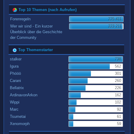
Top 10 Themen (nach Aufrufen)
Forenregeln
225.411
Wer wir sind - Ein kurzer
223.211
Überblick über die Geschichte
der Community
Top Themenstarter
stalker
738
Igura
562
Phööö
301
Carani
260
Bellatrix
226
ArdinavonArkon
162
Wippi
102
Marc
92
Tsumetai
61
Xenomorph
59