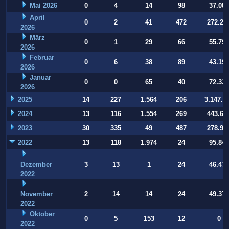
Mai 2026
0
4
14
98
37.084
April
0
2
41
472
272.22
2026
März
0
1
29
66
55.794
2026
Februar
0
6
38
89
43.197
2026
Januar
0
0
65
40
72.332
2026
2025
14
227
1.564
206
3.147.9
2024
13
116
1.554
269
443.64
2023
30
335
49
487
278.93
2022
13
118
1.974
24
95.847
Dezember
3
13
1
24
46.470
2022
November
2
14
14
24
49.377
2022
Oktober
0
5
153
12
0
2022