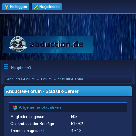
Einloggen
Registrieren
Hauptmenü
Abductee-Forum
Forum
Statistik-Center
►
►
Abductee-Forum - Statistik-Center
Allgemeine Statistiken
Mitglieder insgesamt:
595
Gesamtzahl der Beiträge:
51.082
Themen insgesamt:
4.640