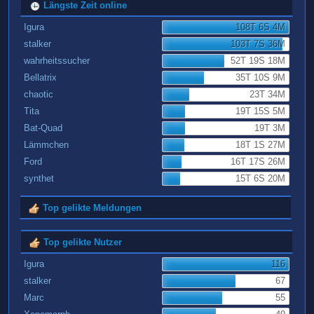
Längste Zeit online
Igura
108T 6S 4M
stalker
103T 7S 36M
wahrheitssucher
52T 19S 18M
Bellatrix
35T 10S 9M
chaotic
23T 34M
Tita
19T 15S 5M
Bat-Quad
19T 3M
Lämmchen
18T 1S 27M
Ford
16T 17S 26M
synthet
15T 6S 20M
Top gelikte Meldungen
Top gelikte Nutzer
Igura
116
stalker
67
Marc
55