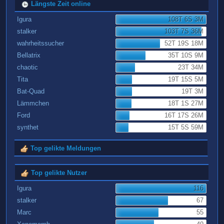
Längste Zeit online
Igura
108T 6S 3M
stalker
103T 7S 36M
wahrheitssucher
52T 19S 18M
Bellatrix
35T 10S 9M
chaotic
23T 34M
Tita
19T 15S 5M
Bat-Quad
19T 3M
Lämmchen
18T 1S 27M
Ford
16T 17S 26M
synthet
15T 5S 59M
Top gelikte Meldungen
Top gelikte Nutzer
Igura
116
stalker
67
Marc
55