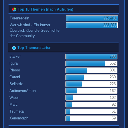
Top 10 Themen (nach Aufrufen)
Forenregeln
225.401
Wer wir sind - Ein kurzer
223.203
Überblick über die Geschichte
der Community
Top Themenstarter
stalker
738
Igura
562
Phööö
301
Carani
260
Bellatrix
226
ArdinavonArkon
162
Wippi
102
Marc
92
Tsumetai
61
Xenomorph
59