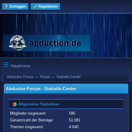
Einloggen
Registrieren
Hauptmenü
Abductee-Forum
Forum
Statistik-Center
►
►
Abductee-Forum - Statistik-Center
Allgemeine Statistiken
Mitglieder insgesamt:
595
Gesamtzahl der Beiträge:
51.081
Themen insgesamt:
4.640