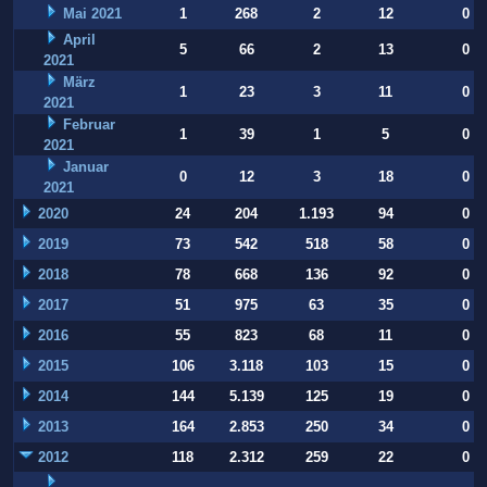
Mai 2021
1
268
2
12
0
April
5
66
2
13
0
2021
März
1
23
3
11
0
2021
Februar
1
39
1
5
0
2021
Januar
0
12
3
18
0
2021
2020
24
204
1.193
94
0
2019
73
542
518
58
0
2018
78
668
136
92
0
2017
51
975
63
35
0
2016
55
823
68
11
0
2015
106
3.118
103
15
0
2014
144
5.139
125
19
0
2013
164
2.853
250
34
0
2012
118
2.312
259
22
0