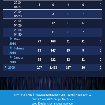
2010-
1
6
1
6
0
04-27
2010-
0
3
0
7
0
04-28
2010-
3
12
0
6
0
04-29
2010-
0
11
0
7
0
04-30
März
29
168
11
11
0
2010
Februar
13
147
19
9
0
2010
Januar
35
222
13
11
0
2010
2009
207
1.423
167
16
0
|
|
|
TinyPortal
Hilfe
Nutzungsbedingungen und Regeln
Nach oben ▲
,
SMF 2.1.4 © 2023
Simple Machines
Web Designs by:
ShadesWeb.com