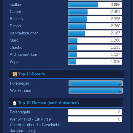
stalker
3.886
Carani
2.491
Bellatrix
2.328
Phööö
2.280
wahrheitssucher
2.107
Marc
1.200
chaotic
1.133
ArdinavonArkon
1.127
Wippi
1.016
Top-10-Boards
Forenregeln
1
Wer wir sind
1
Top 10 Themen (nach Antworten)
Forenregeln
0
Wer wir sind - Ein kurzer
0
Überblick über die Geschichte
der Community