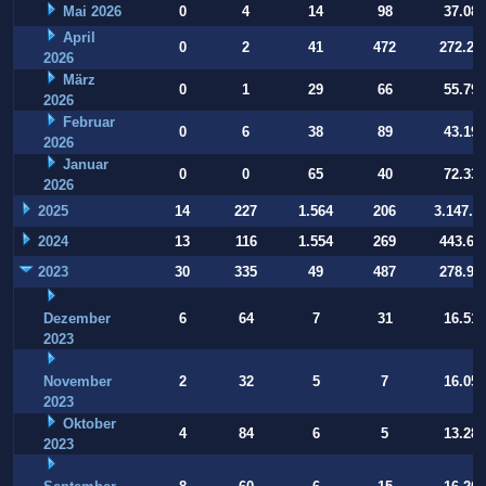
Mai 2026
0
4
14
98
37.084
April
0
2
41
472
272.22
2026
März
0
1
29
66
55.794
2026
Februar
0
6
38
89
43.197
2026
Januar
0
0
65
40
72.332
2026
2025
14
227
1.564
206
3.147.9
2024
13
116
1.554
269
443.64
2023
30
335
49
487
278.93
Dezember
6
64
7
31
16.514
2023
November
2
32
5
7
16.054
2023
Oktober
4
84
6
5
13.283
2023