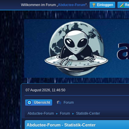
Willkommen im Forum „
Abductee-Forum
“.
Einloggen
Re
07 August 2026, 11:46:50
Übersicht
Forum
Abductee-Forum
Forum
Statistik-Center
►
►
Abductee-Forum - Statistik-Center