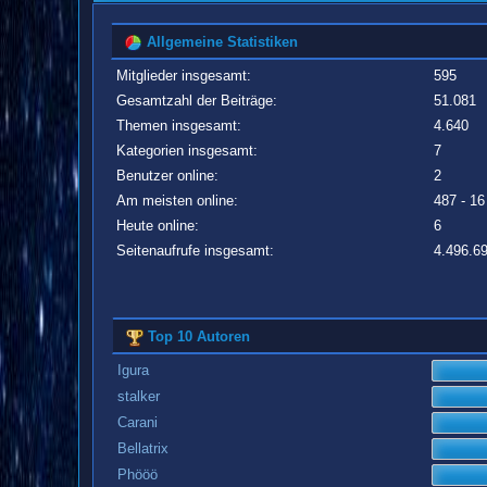
Allgemeine Statistiken
Mitglieder insgesamt:
595
Gesamtzahl der Beiträge:
51.081
Themen insgesamt:
4.640
Kategorien insgesamt:
7
Benutzer online:
2
Am meisten online:
487 - 16
Heute online:
6
Seitenaufrufe insgesamt:
4.496.6
Top 10 Autoren
Igura
stalker
Carani
Bellatrix
Phööö