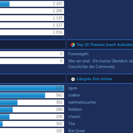
2.107
1.200
1.133
1.127
1.016
Top 10 Themen (nach Aufrufen
0
Forenregeln
0
Wer wir sind - Ein kurzer Überblick üb
Geschichte der Community
Längste Zeit online
738
Igura
562
stalker
301
wahrheitssucher
260
Bellatrix
226
chaotic
162
Tita
102
Bat-Quad