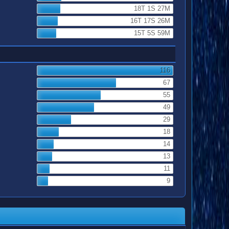
18T 1S 27M
16T 17S 26M
15T 5S 59M
116
67
55
49
29
18
14
13
11
9