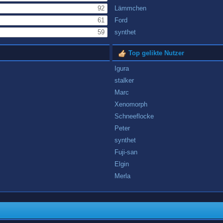
92
Lämmchen
61
Ford
59
synthet
Top gelikte Nutzer
Igura
stalker
Marc
Xenomorph
Schneeflocke
Peter
synthet
Fuji-san
Elgin
Merla