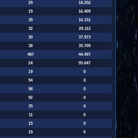
29
18.252
19
16.409
39
16.331
32
29.112
30
37.973
38
35.709
487
44.497
24
95.847
19
0
94
0
58
0
92
0
35
0
11
0
15
0
19
0