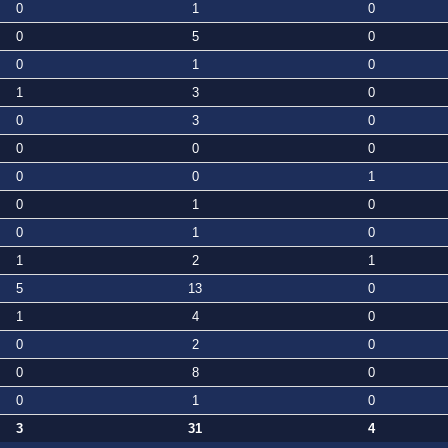
0
1
0
0
5
0
0
1
0
1
3
0
0
3
0
0
0
0
0
0
1
0
1
0
0
1
0
1
2
1
5
13
0
1
4
0
0
2
0
0
8
0
0
1
0
3
31
4