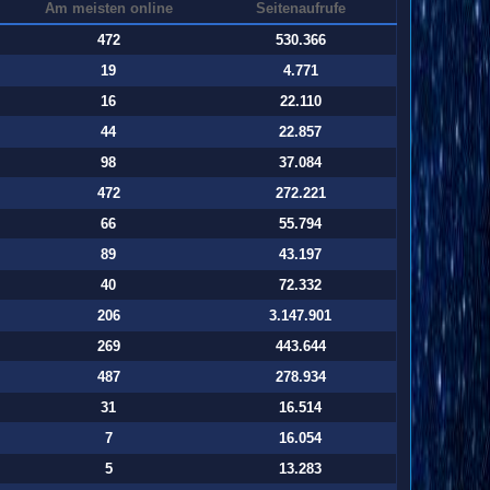
Am meisten online
Seitenaufrufe
472
530.366
19
4.771
16
22.110
44
22.857
98
37.084
472
272.221
66
55.794
89
43.197
40
72.332
206
3.147.901
269
443.644
487
278.934
31
16.514
7
16.054
5
13.283