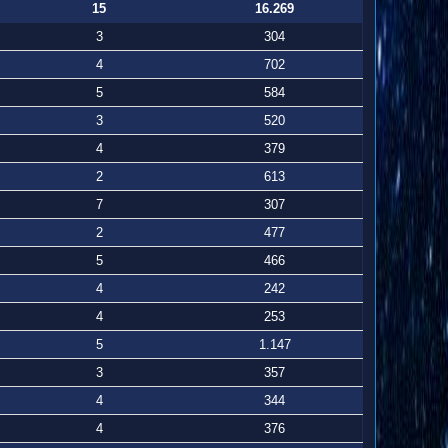
15
16.269
3
304
4
702
5
584
3
520
4
379
2
613
7
307
2
477
5
466
4
242
4
253
5
1.147
3
357
4
344
4
376