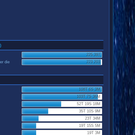
)
225.397
er die
223.203
108T 6S 3M
103T 7S 36M
52T 19S 18M
35T 10S 9M
23T 34M
19T 15S 5M
19T 3M