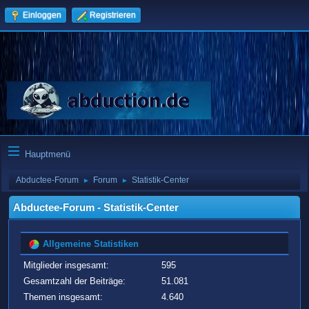
Einloggen
Registrieren
Hauptmenü
Abductee-Forum
Forum
Statistik-Center
►
►
Abductee-Forum - Statistik-Center
Allgemeine Statistiken
Mitglieder insgesamt:
595
Gesamtzahl der Beiträge:
51.081
Themen insgesamt:
4.640