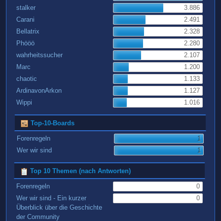
stalker
3.886
Carani
2.491
Bellatrix
2.328
Phööö
2.280
wahrheitssucher
2.107
Marc
1.200
chaotic
1.133
ArdinavonArkon
1.127
Wippi
1.016
Top-10-Boards
Forenregeln
1
Wer wir sind
1
Top 10 Themen (nach Antworten)
Forenregeln
0
Wer wir sind - Ein kurzer
0
Überblick über die Geschichte
der Community