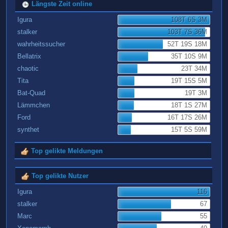
Längste Zeit online
Igura
108T 6S 3M
stalker
103T 7S 36M
wahrheitssucher
52T 19S 18M
Bellatrix
35T 10S 9M
chaotic
23T 34M
Tita
19T 15S 5M
Bat-Quad
19T 3M
Lämmchen
18T 1S 27M
Ford
16T 17S 26M
synthet
15T 5S 59M
Top gelikte Meldungen
Top gelikte Nutzer
Igura
116
stalker
67
Marc
55