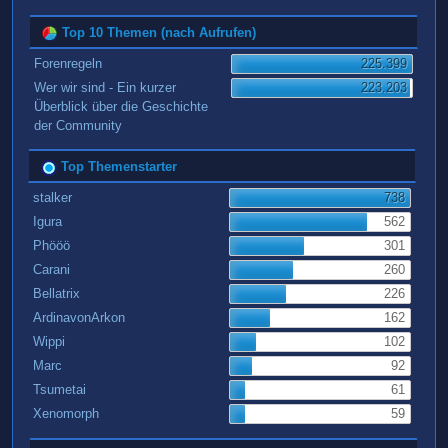
Top 10 Themen (nach Aufrufen)
Forenregeln
225.399
Wer wir sind - Ein kurzer
223.203
Überblick über die Geschichte
der Community
Top Themenstarter
stalker
738
Igura
562
Phööö
301
Carani
260
Bellatrix
226
ArdinavonArkon
162
Wippi
102
Marc
92
Tsumetai
61
Xenomorph
59