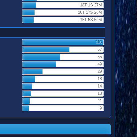
18T 1S 27M
16T 17S 26M
15T 5S 59M
116
67
55
49
29
18
14
13
11
9