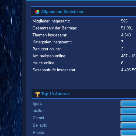
Allgemeine Statistiken
Mitglieder insgesamt:
595
Gesamtzahl der Beiträge:
51.081
Themen insgesamt:
4.640
Kategorien insgesamt:
7
Benutzer online:
2
Am meisten online:
487 - 16
Heute online:
6
Seitenaufrufe insgesamt:
4.496.5
Top 10 Autoren
Igura
stalker
Carani
Bellatrix
Phööö