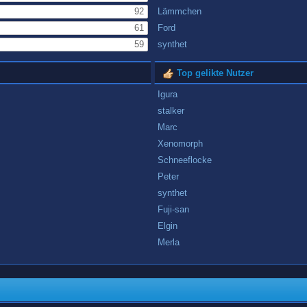
92
Lämmchen
61
Ford
59
synthet
Top gelikte Nutzer
Igura
stalker
Marc
Xenomorph
Schneeflocke
Peter
synthet
Fuji-san
Elgin
Merla