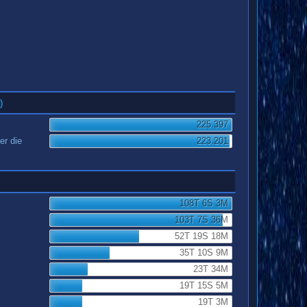
)
225.397
er die
223.201
108T 6S 3M
103T 7S 36M
52T 19S 18M
35T 10S 9M
23T 34M
19T 15S 5M
19T 3M