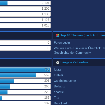
2.107
1.200
1.133
1.127
1.016
Top 10 Themen (nach Aufrufen
0
Forenregeln
0
Wer wir sind - Ein kurzer Überblick üb
Geschichte der Community
Längste Zeit online
738
Igura
562
stalker
301
wahrheitssucher
260
Bellatrix
226
chaotic
162
Tita
102
Bat-Quad