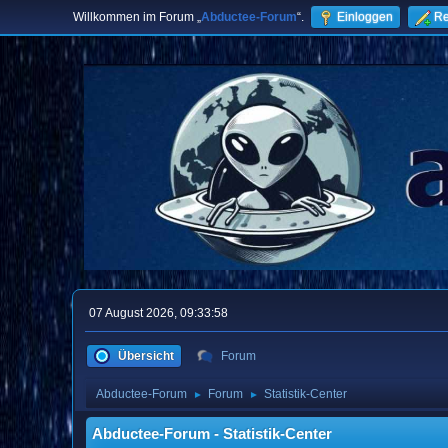
Willkommen im Forum „
Abductee-Forum
“.
Einloggen
Re
07 August 2026, 09:33:58
Übersicht
Forum
Abductee-Forum
Forum
Statistik-Center
►
►
Abductee-Forum - Statistik-Center