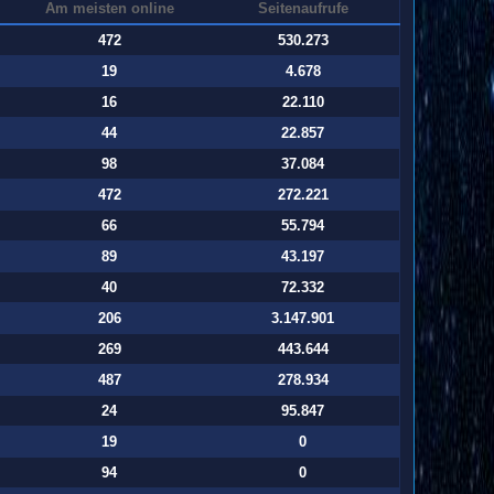
Am meisten online
Seitenaufrufe
472
530.273
19
4.678
16
22.110
44
22.857
98
37.084
472
272.221
66
55.794
89
43.197
40
72.332
206
3.147.901
269
443.644
487
278.934
24
95.847
19
0
94
0