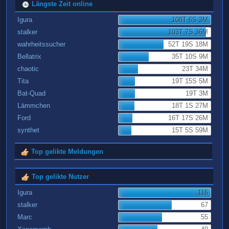
Längste Zeit online
Igura
108T 6S 3M
stalker
103T 7S 36M
wahrheitssucher
52T 19S 18M
Bellatrix
35T 10S 9M
chaotic
23T 34M
Tita
19T 15S 5M
Bat-Quad
19T 3M
Lämmchen
18T 1S 27M
Ford
16T 17S 26M
synthet
15T 5S 59M
Top gelikte Meldungen
Top gelikte Nutzer
Igura
116
stalker
67
Marc
55