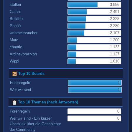
stalker
3.886
Carani
2.491
Bellatrix
2.328
Phööö
2.280
wahrheitssucher
2.107
Marc
1.200
chaotic
1.133
ArdinavonArkon
1.127
Wippi
1.016
Top-10-Boards
Forenregeln
1
Wer wir sind
1
Top 10 Themen (nach Antworten)
Forenregeln
0
Wer wir sind - Ein kurzer
0
Überblick über die Geschichte
der Community