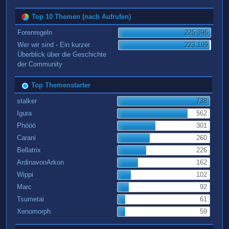
Top 10 Themen (nach Aufrufen)
Forenregeln
225.396
Wer wir sind - Ein kurzer
223.199
Überblick über die Geschichte
der Community
Top Themenstarter
stalker
738
Igura
562
Phööö
301
Carani
260
Bellatrix
226
ArdinavonArkon
162
Wippi
102
Marc
92
Tsumetai
61
Xenomorph
59