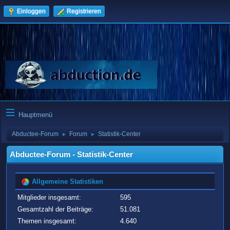
Einloggen
Registrieren
Hauptmenü
Abductee-Forum
Forum
Statistik-Center
►
►
Abductee-Forum - Statistik-Center
Allgemeine Statistiken
Mitglieder insgesamt:
595
Gesamtzahl der Beiträge:
51.081
Themen insgesamt:
4.640