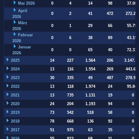
Mai 2026
0
4
14
98
37.084
April
0
2
41
472
272.22
2026
März
0
1
29
66
55.794
2026
Februar
0
6
38
89
43.197
2026
Januar
0
0
65
40
72.332
2026
2025
14
227
1.564
206
3.147.9
2024
13
116
1.554
269
443.64
2023
30
335
49
487
278.93
2022
13
118
1.974
24
95.847
2021
13
735
1.131
19
0
2020
24
204
1.193
94
0
2019
73
542
518
58
0
2018
78
668
136
92
0
2017
51
975
63
35
0
2016
55
823
68
11
0