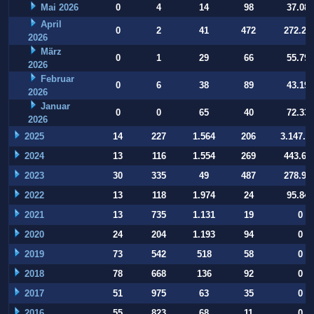
Mai 2026
0
4
14
98
37.084
April
0
2
41
472
272.22
2026
März
0
1
29
66
55.794
2026
Februar
0
6
38
89
43.197
2026
Januar
0
0
65
40
72.332
2026
2025
14
227
1.564
206
3.147.9
2024
13
116
1.554
269
443.64
2023
30
335
49
487
278.93
2022
13
118
1.974
24
95.847
2021
13
735
1.131
19
0
2020
24
204
1.193
94
0
2019
73
542
518
58
0
2018
78
668
136
92
0
2017
51
975
63
35
0
2016
55
823
68
11
0