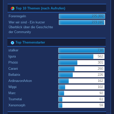
Top 10 Themen (nach Aufrufen)
Forenregeln
225.392
Wer wir sind - Ein kurzer
223.197
Überblick über die Geschichte
der Community
Top Themenstarter
stalker
738
Igura
562
Phööö
301
Carani
260
Bellatrix
226
ArdinavonArkon
162
Wippi
102
Marc
92
Tsumetai
61
Xenomorph
59