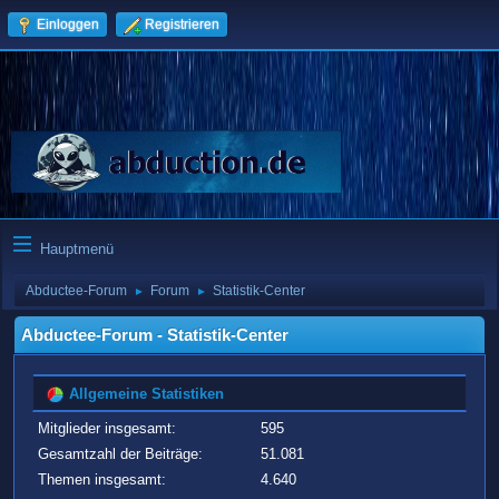
Einloggen
Registrieren
Hauptmenü
Abductee-Forum
Forum
Statistik-Center
►
►
Abductee-Forum - Statistik-Center
Allgemeine Statistiken
Mitglieder insgesamt:
595
Gesamtzahl der Beiträge:
51.081
Themen insgesamt:
4.640