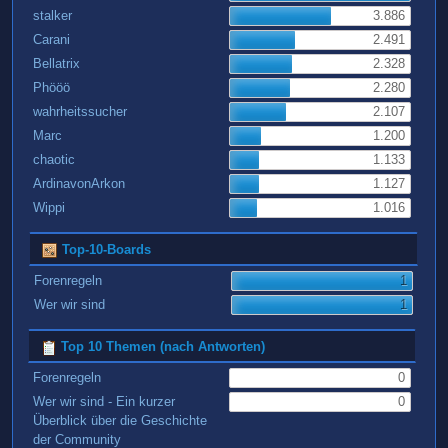
stalker
3.886
Carani
2.491
Bellatrix
2.328
Phööö
2.280
wahrheitssucher
2.107
Marc
1.200
chaotic
1.133
ArdinavonArkon
1.127
Wippi
1.016
Top-10-Boards
Forenregeln
1
Wer wir sind
1
Top 10 Themen (nach Antworten)
Forenregeln
0
Wer wir sind - Ein kurzer
0
Überblick über die Geschichte
der Community