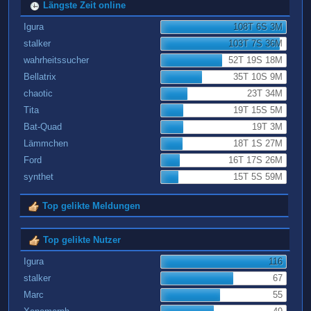
Längste Zeit online
Igura
108T 6S 3M
stalker
103T 7S 36M
wahrheitssucher
52T 19S 18M
Bellatrix
35T 10S 9M
chaotic
23T 34M
Tita
19T 15S 5M
Bat-Quad
19T 3M
Lämmchen
18T 1S 27M
Ford
16T 17S 26M
synthet
15T 5S 59M
Top gelikte Meldungen
Top gelikte Nutzer
Igura
116
stalker
67
Marc
55