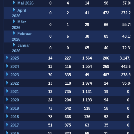
Mai 2026
0
4
14
98
37.084
April
0
2
41
472
272.22
2026
März
0
1
29
66
55.794
2026
Februar
0
6
38
89
43.197
2026
Januar
0
0
65
40
72.332
2026
2025
14
227
1.564
206
3.147.9
2024
13
116
1.554
269
443.64
2023
30
335
49
487
278.93
2022
13
118
1.974
24
95.847
2021
13
735
1.131
19
0
2020
24
204
1.193
94
0
2019
73
542
518
58
0
2018
78
668
136
92
0
2017
51
975
63
35
0
2016
55
823
68
11
0