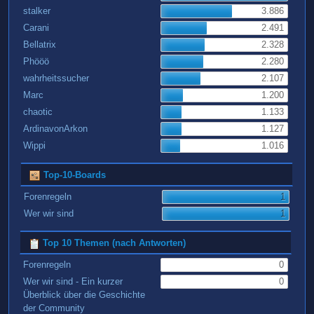
stalker
3.886
Carani
2.491
Bellatrix
2.328
Phööö
2.280
wahrheitssucher
2.107
Marc
1.200
chaotic
1.133
ArdinavonArkon
1.127
Wippi
1.016
Top-10-Boards
Forenregeln
1
Wer wir sind
1
Top 10 Themen (nach Antworten)
Forenregeln
0
Wer wir sind - Ein kurzer
0
Überblick über die Geschichte
der Community