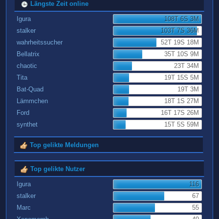
Längste Zeit online
Igura
108T 6S 3M
stalker
103T 7S 36M
wahrheitssucher
52T 19S 18M
Bellatrix
35T 10S 9M
chaotic
23T 34M
Tita
19T 15S 5M
Bat-Quad
19T 3M
Lämmchen
18T 1S 27M
Ford
16T 17S 26M
synthet
15T 5S 59M
Top gelikte Meldungen
Top gelikte Nutzer
Igura
116
stalker
67
Marc
55