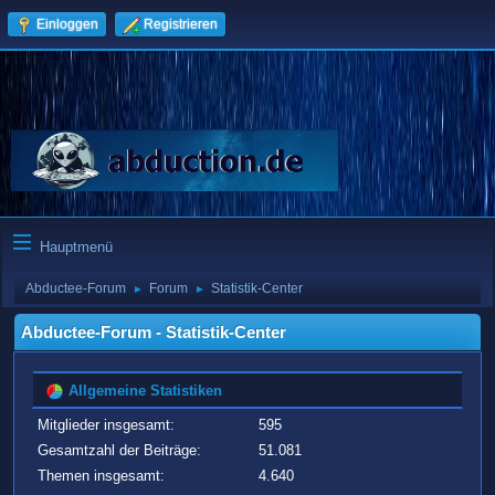
Einloggen
Registrieren
Hauptmenü
Abductee-Forum
Forum
Statistik-Center
►
►
Abductee-Forum - Statistik-Center
Allgemeine Statistiken
Mitglieder insgesamt:
595
Gesamtzahl der Beiträge:
51.081
Themen insgesamt:
4.640