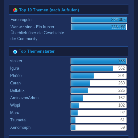
Top 10 Themen (nach Aufrufen)
Forenregeln
225.387
Wer wir sind - Ein kurzer
223.190
Überblick über die Geschichte
der Community
Top Themenstarter
stalker
738
Igura
562
Phööö
301
Carani
260
Bellatrix
226
ArdinavonArkon
162
Wippi
102
Marc
92
Tsumetai
61
Xenomorph
59