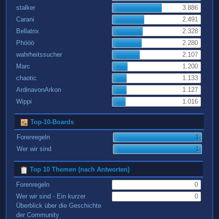
stalker
3.886
Carani
2.491
Bellatrix
2.328
Phööö
2.280
wahrheitssucher
2.107
Marc
1.200
chaotic
1.133
ArdinavonArkon
1.127
Wippi
1.016
Top-10-Boards
Forenregeln
1
Wer wir sind
1
Top 10 Themen (nach Antworten)
Forenregeln
0
Wer wir sind - Ein kurzer
0
Überblick über die Geschichte
der Community