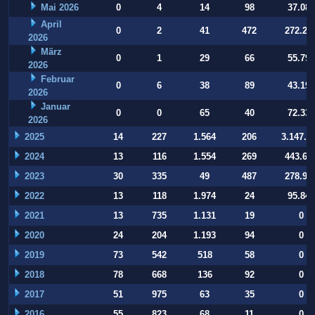
Mai 2026
0
4
14
98
37.084
April
0
2
41
472
272.22
2026
März
0
1
29
66
55.794
2026
Februar
0
6
38
89
43.197
2026
Januar
0
0
65
40
72.332
2026
2025
14
227
1.564
206
3.147.9
2024
13
116
1.554
269
443.64
2023
30
335
49
487
278.93
2022
13
118
1.974
24
95.847
2021
13
735
1.131
19
0
2020
24
204
1.193
94
0
2019
73
542
518
58
0
2018
78
668
136
92
0
2017
51
975
63
35
0
2016
55
823
68
11
0