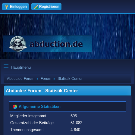
Einloggen
Registrieren
Hauptmenü
Abductee-Forum
Forum
Statistik-Center
►
►
Abductee-Forum - Statistik-Center
Allgemeine Statistiken
Mitglieder insgesamt:
595
Gesamtzahl der Beiträge:
51.082
Themen insgesamt:
4.640