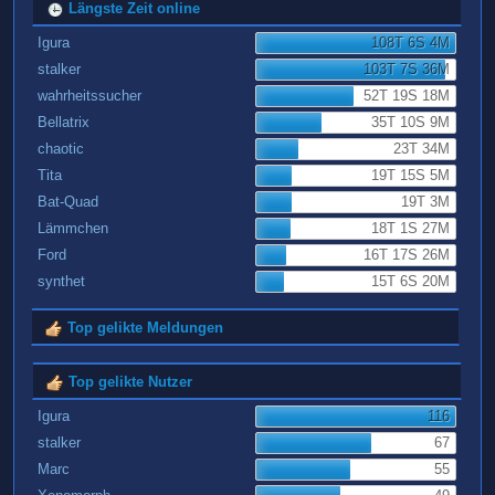
Längste Zeit online
Igura
108T 6S 4M
stalker
103T 7S 36M
wahrheitssucher
52T 19S 18M
Bellatrix
35T 10S 9M
chaotic
23T 34M
Tita
19T 15S 5M
Bat-Quad
19T 3M
Lämmchen
18T 1S 27M
Ford
16T 17S 26M
synthet
15T 6S 20M
Top gelikte Meldungen
Top gelikte Nutzer
Igura
116
stalker
67
Marc
55