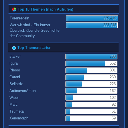
Top 10 Themen (nach Aufrufen)
Forenregeln
225.415
Wer wir sind - Ein kurzer
223.213
Überblick über die Geschichte
der Community
Top Themenstarter
stalker
738
Igura
562
Phööö
301
Carani
260
Bellatrix
226
ArdinavonArkon
162
Wippi
102
Marc
92
Tsumetai
61
Xenomorph
59