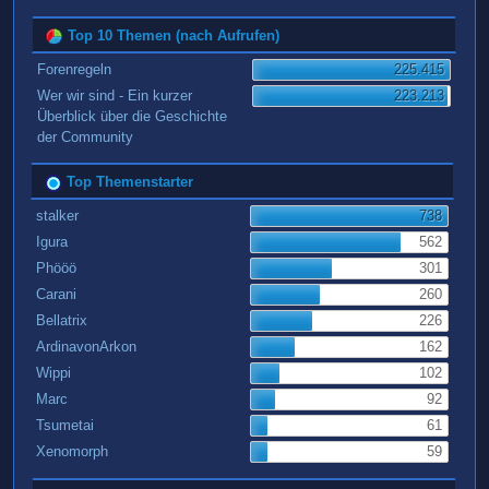
Top 10 Themen (nach Aufrufen)
Forenregeln
225.415
Wer wir sind - Ein kurzer
223.213
Überblick über die Geschichte
der Community
Top Themenstarter
stalker
738
Igura
562
Phööö
301
Carani
260
Bellatrix
226
ArdinavonArkon
162
Wippi
102
Marc
92
Tsumetai
61
Xenomorph
59