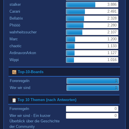
stalker
3.886
Carani
2.491
Bellatrix
2.328
Phööö
2.280
wahrheitssucher
2.107
Marc
1.200
chaotic
1.133
ArdinavonArkon
1.127
Wippi
1.016
Top-10-Boards
Forenregeln
1
Wer wir sind
1
Top 10 Themen (nach Antworten)
Forenregeln
0
Wer wir sind - Ein kurzer
0
Überblick über die Geschichte
der Community