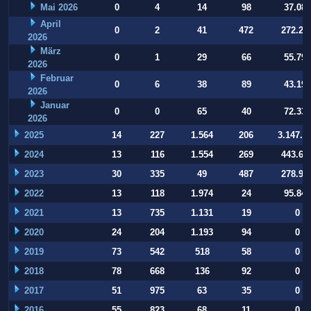
Mai 2026
0
4
14
98
37.084
April
0
2
41
472
272.22
2026
März
0
1
29
66
55.794
2026
Februar
0
6
38
89
43.197
2026
Januar
0
0
65
40
72.332
2026
2025
14
227
1.564
206
3.147.9
2024
13
116
1.554
269
443.64
2023
30
335
49
487
278.93
2022
13
118
1.974
24
95.847
2021
13
735
1.131
19
0
2020
24
204
1.193
94
0
2019
73
542
518
58
0
2018
78
668
136
92
0
2017
51
975
63
35
0
2016
55
823
68
11
0