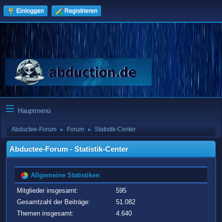
Einloggen
Registrieren
Hauptmenü
Abductee-Forum
Forum
Statistik-Center
►
►
Abductee-Forum - Statistik-Center
Allgemeine Statistiken
Mitglieder insgesamt:
595
Gesamtzahl der Beiträge:
51.082
Themen insgesamt:
4.640