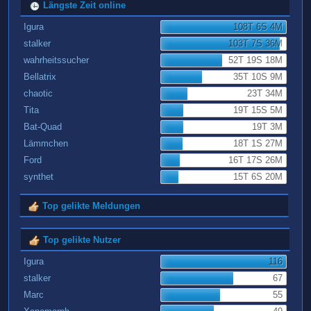
Längste Zeit online
Igura
108T 6S 4M
stalker
103T 7S 36M
wahrheitssucher
52T 19S 18M
Bellatrix
35T 10S 9M
chaotic
23T 34M
Tita
19T 15S 5M
Bat-Quad
19T 3M
Lämmchen
18T 1S 27M
Ford
16T 17S 26M
synthet
15T 6S 20M
Top gelikte Meldungen
Top gelikte Nutzer
Igura
116
stalker
67
Marc
55