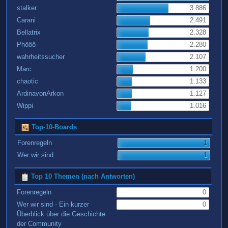
stalker
3.886
Carani
2.491
Bellatrix
2.328
Phööö
2.280
wahrheitssucher
2.107
Marc
1.200
chaotic
1.133
ArdinavonArkon
1.127
Wippi
1.016
Top-10-Boards
Forenregeln
1
Wer wir sind
1
Top 10 Themen (nach Antworten)
Forenregeln
0
Wer wir sind - Ein kurzer
0
Überblick über die Geschichte
der Community