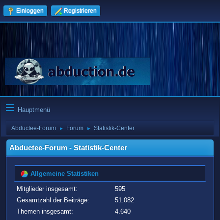
Einloggen
Registrieren
Hauptmenü
Abductee-Forum
Forum
Statistik-Center
►
►
Abductee-Forum - Statistik-Center
Allgemeine Statistiken
Mitglieder insgesamt:
595
Gesamtzahl der Beiträge:
51.082
Themen insgesamt:
4.640