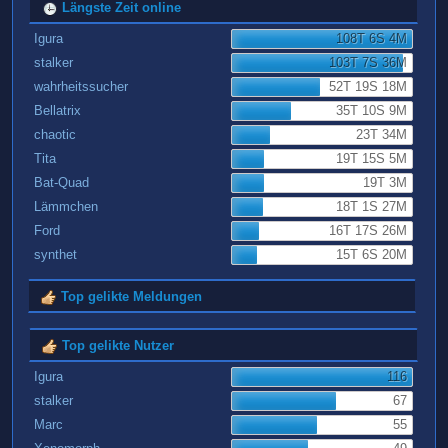
Längste Zeit online
Igura
108T 6S 4M
stalker
103T 7S 36M
wahrheitssucher
52T 19S 18M
Bellatrix
35T 10S 9M
chaotic
23T 34M
Tita
19T 15S 5M
Bat-Quad
19T 3M
Lämmchen
18T 1S 27M
Ford
16T 17S 26M
synthet
15T 6S 20M
Top gelikte Meldungen
Top gelikte Nutzer
Igura
116
stalker
67
Marc
55