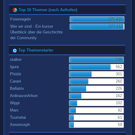
Top 10 Themen (nach Aufrufen)
Forenregeln
225.415
Wer wir sind - Ein kurzer
223.213
Überblick über die Geschichte
der Community
Top Themenstarter
stalker
738
Igura
562
Phööö
301
Carani
260
Bellatrix
226
ArdinavonArkon
162
Wippi
102
Marc
92
Tsumetai
61
Xenomorph
59