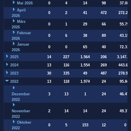
Mai 2026
0
4
14
98
37.084
April
0
2
41
472
272.22
2026
März
0
1
29
66
55.794
2026
Februar
0
6
38
89
43.197
2026
Januar
0
0
65
40
72.332
2026
2025
14
227
1.564
206
3.147.9
2024
13
116
1.554
269
443.64
2023
30
335
49
487
278.93
2022
13
118
1.974
24
95.847
Dezember
3
13
1
24
46.470
2022
November
2
14
14
24
49.377
2022
Oktober
0
5
153
12
0
2022