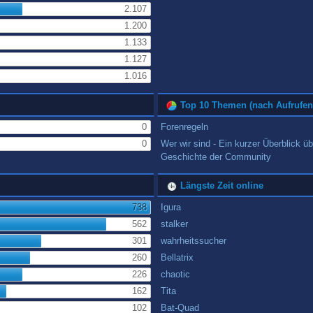
2.107
1.200
1.133
1.127
1.016
Top 10 Themen (nach Aufrufen
0
Forenregeln
0
Wer wir sind - Ein kurzer Überblick üb
Geschichte der Community
Längste Zeit online
738
Igura
562
stalker
301
wahrheitssucher
260
Bellatrix
226
chaotic
162
Tita
102
Bat-Quad