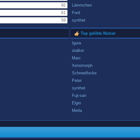
92
Lämmchen
61
Ford
59
synthet
Top gelikte Nutzer
Igura
stalker
Marc
Xenomorph
Schneeflocke
Peter
synthet
Fuji-san
Elgin
Merla