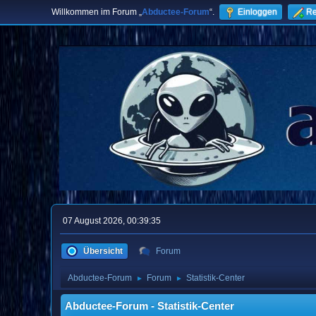
Willkommen im Forum „
Abductee-Forum
“.
Einloggen
Re
07 August 2026, 00:39:35
Übersicht
Forum
Abductee-Forum
Forum
Statistik-Center
►
►
Abductee-Forum - Statistik-Center