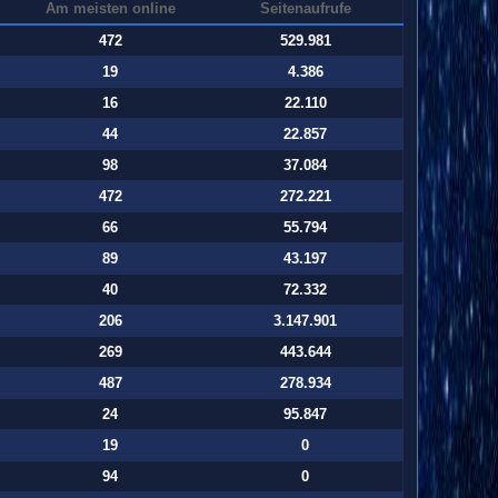
Am meisten online
Seitenaufrufe
472
529.981
19
4.386
16
22.110
44
22.857
98
37.084
472
272.221
66
55.794
89
43.197
40
72.332
206
3.147.901
269
443.644
487
278.934
24
95.847
19
0
94
0