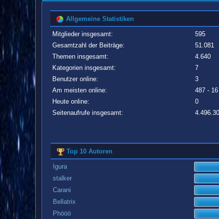
Allgemeine Statistiken
Mitglieder insgesamt:
595
Gesamtzahl der Beiträge:
51.081
Themen insgesamt:
4.640
Kategorien insgesamt:
7
Benutzer online:
3
Am meisten online:
487 - 16
Heute online:
0
Seitenaufrufe insgesamt:
4.496.3
Top 10 Autoren
Igura
stalker
Carani
Bellatrix
Phööö