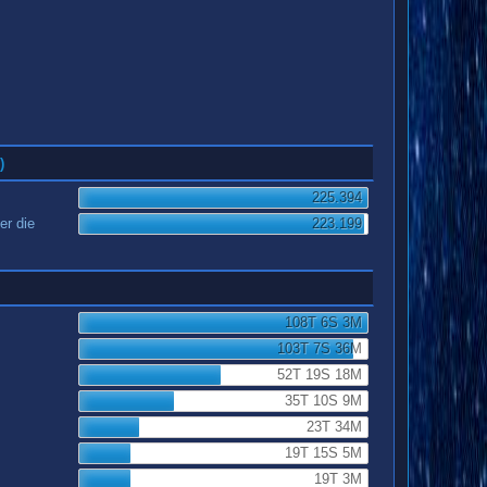
)
225.394
er die
223.199
108T 6S 3M
103T 7S 36M
52T 19S 18M
35T 10S 9M
23T 34M
19T 15S 5M
19T 3M