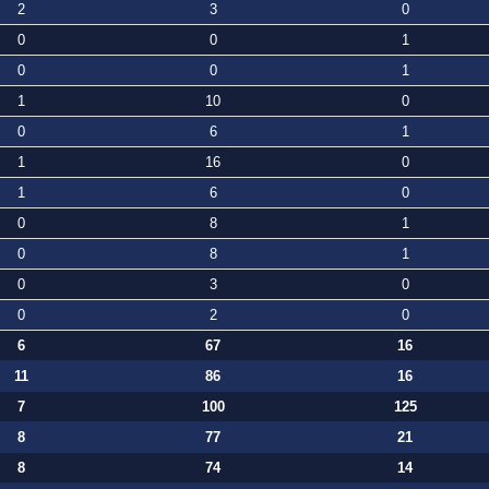
2
3
0
0
0
1
0
0
1
1
10
0
0
6
1
1
16
0
1
6
0
0
8
1
0
8
1
0
3
0
0
2
0
6
67
16
11
86
16
7
100
125
8
77
21
8
74
14