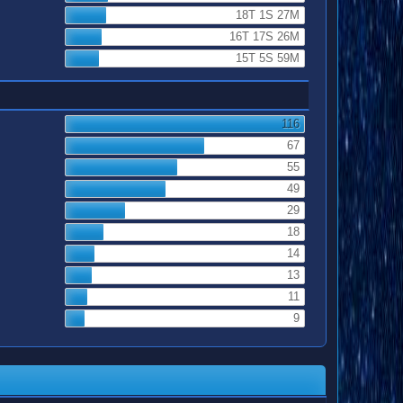
18T 1S 27M
16T 17S 26M
15T 5S 59M
116
67
55
49
29
18
14
13
11
9