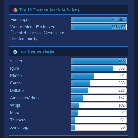
Top 10 Themen (nach Aufrufen)
Forenregeln
225.396
Wer wir sind - Ein kurzer
223.199
Überblick über die Geschichte
der Community
Top Themenstarter
stalker
738
Igura
562
Phööö
301
Carani
260
Bellatrix
226
ArdinavonArkon
162
Wippi
102
Marc
92
Tsumetai
61
Xenomorph
59