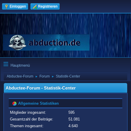
Einloggen
Registrieren
Hauptmenü
Abductee-Forum
Forum
Statistik-Center
►
►
Abductee-Forum - Statistik-Center
Allgemeine Statistiken
Mitglieder insgesamt:
595
Gesamtzahl der Beiträge:
51.081
Themen insgesamt:
4.640