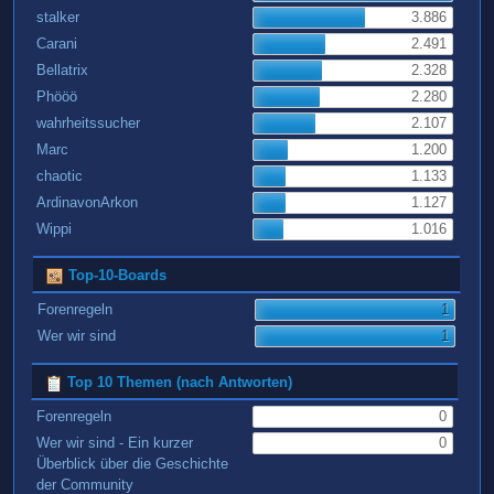
stalker
3.886
Carani
2.491
Bellatrix
2.328
Phööö
2.280
wahrheitssucher
2.107
Marc
1.200
chaotic
1.133
ArdinavonArkon
1.127
Wippi
1.016
Top-10-Boards
Forenregeln
1
Wer wir sind
1
Top 10 Themen (nach Antworten)
Forenregeln
0
Wer wir sind - Ein kurzer
0
Überblick über die Geschichte
der Community