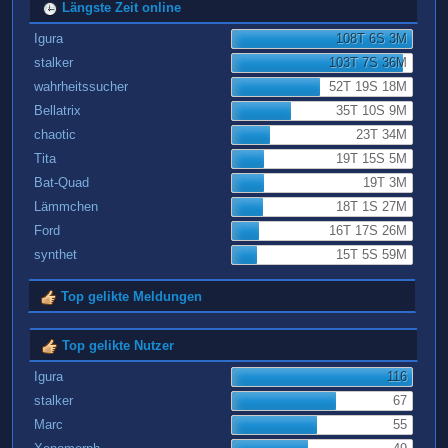
Längste Zeit online
Igura
108T 6S 3M
stalker
103T 7S 36M
wahrheitssucher
52T 19S 18M
Bellatrix
35T 10S 9M
chaotic
23T 34M
Tita
19T 15S 5M
Bat-Quad
19T 3M
Lämmchen
18T 1S 27M
Ford
16T 17S 26M
synthet
15T 5S 59M
Top gelikte Meldungen
Top gelikte Nutzer
Igura
116
stalker
67
Marc
55