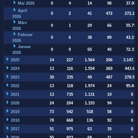
Mai 2026
0
4
14
98
37.084
April
0
2
41
472
272.22
2026
März
0
1
29
66
55.794
2026
Februar
0
6
38
89
43.197
2026
Januar
0
0
65
40
72.332
2026
2025
14
227
1.564
206
3.147.9
2024
13
116
1.554
269
443.64
2023
30
335
49
487
278.93
2022
13
118
1.974
24
95.847
2021
13
735
1.131
19
0
2020
24
204
1.193
94
0
2019
73
542
518
58
0
2018
78
668
136
92
0
2017
51
975
63
35
0
2016
55
823
68
11
0