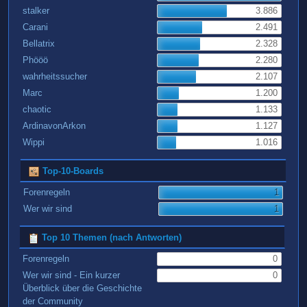
stalker
3.886
Carani
2.491
Bellatrix
2.328
Phööö
2.280
wahrheitssucher
2.107
Marc
1.200
chaotic
1.133
ArdinavonArkon
1.127
Wippi
1.016
Top-10-Boards
Forenregeln
1
Wer wir sind
1
Top 10 Themen (nach Antworten)
Forenregeln
0
Wer wir sind - Ein kurzer
0
Überblick über die Geschichte
der Community