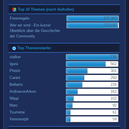
Top 10 Themen (nach Aufrufen)
Forenregeln
225.392
Wer wir sind - Ein kurzer
223.197
Überblick über die Geschichte
der Community
Top Themenstarter
stalker
738
Igura
562
Phööö
301
Carani
260
Bellatrix
226
ArdinavonArkon
162
Wippi
102
Marc
92
Tsumetai
61
Xenomorph
59