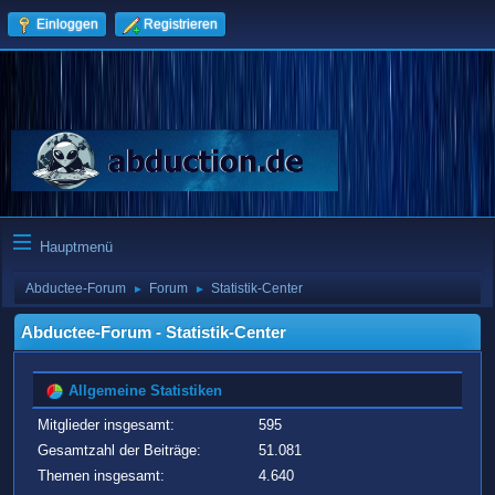
Einloggen
Registrieren
Hauptmenü
Abductee-Forum
Forum
Statistik-Center
►
►
Abductee-Forum - Statistik-Center
Allgemeine Statistiken
Mitglieder insgesamt:
595
Gesamtzahl der Beiträge:
51.081
Themen insgesamt:
4.640