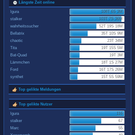
Längste Zeit online
Igura
108T 6S 3M
stalker
103T 7S 36M
wahrheitssucher
52T 19S 18M
Bellatrix
35T 10S 9M
chaotic
23T 34M
Tita
19T 15S 5M
Bat-Quad
19T 3M
Lämmchen
18T 1S 27M
Ford
16T 17S 26M
synthet
15T 5S 59M
Top gelikte Meldungen
Top gelikte Nutzer
Igura
116
stalker
67
Marc
55