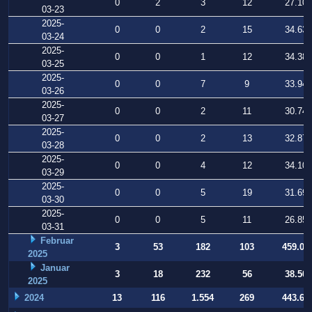
0
2
3
12
27.101
03-23
2025-
0
0
2
15
34.637
03-24
2025-
0
0
1
12
34.382
03-25
2025-
0
0
7
9
33.946
03-26
2025-
0
0
2
11
30.741
03-27
2025-
0
0
2
13
32.876
03-28
2025-
0
0
4
12
34.102
03-29
2025-
0
0
5
19
31.698
03-30
2025-
0
0
5
11
26.856
03-31
Februar
3
53
182
103
459.02
2025
Januar
3
18
232
56
38.506
2025
2024
13
116
1.554
269
443.64