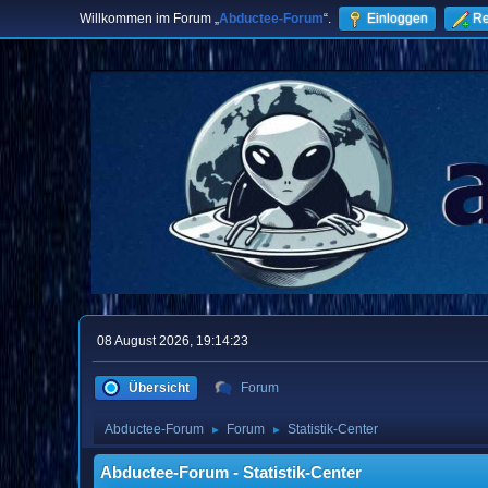
Willkommen im Forum „
Abductee-Forum
“.
Einloggen
Re
08 August 2026, 19:14:23
Übersicht
Forum
Abductee-Forum
Forum
Statistik-Center
►
►
Abductee-Forum - Statistik-Center