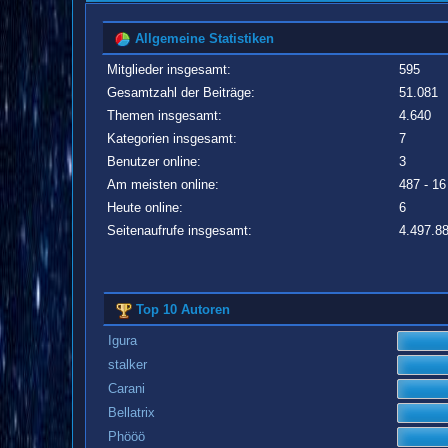
Allgemeine Statistiken
Mitglieder insgesamt:
595
Gesamtzahl der Beiträge:
51.081
Themen insgesamt:
4.640
Kategorien insgesamt:
7
Benutzer online:
3
Am meisten online:
487 - 16
Heute online:
6
Seitenaufrufe insgesamt:
4.497.8
Top 10 Autoren
Igura
stalker
Carani
Bellatrix
Phööö