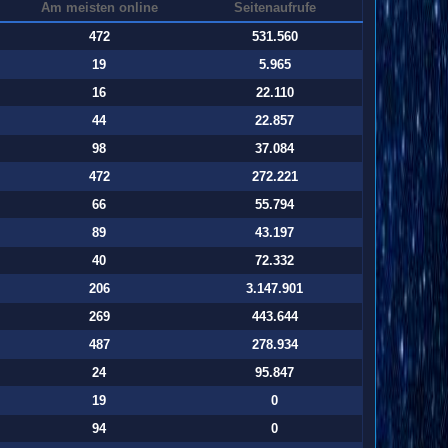
Am meisten online
Seitenaufrufe
472
531.560
19
5.965
16
22.110
44
22.857
98
37.084
472
272.221
66
55.794
89
43.197
40
72.332
206
3.147.901
269
443.644
487
278.934
24
95.847
19
0
94
0