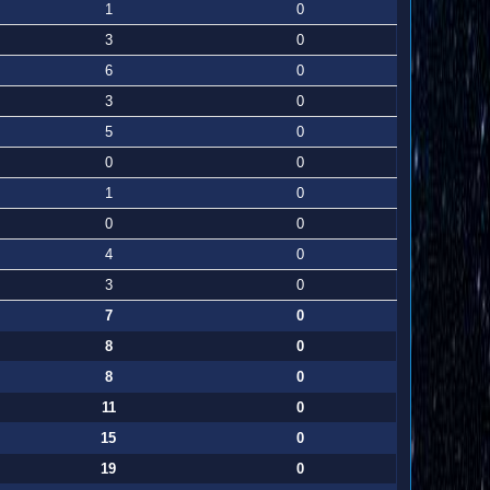
1
0
3
0
6
0
3
0
5
0
0
0
1
0
0
0
4
0
3
0
7
0
8
0
8
0
11
0
15
0
19
0