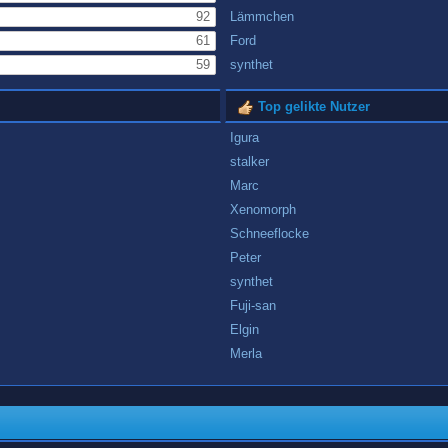
92
Lämmchen
61
Ford
59
synthet
Top gelikte Nutzer
Igura
stalker
Marc
Xenomorph
Schneeflocke
Peter
synthet
Fuji-san
Elgin
Merla