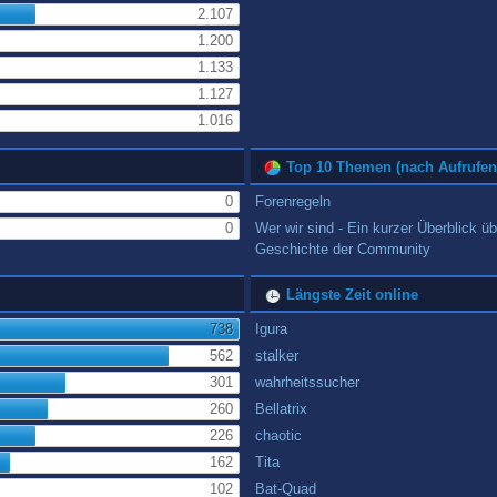
2.107
1.200
1.133
1.127
1.016
Top 10 Themen (nach Aufrufen
0
Forenregeln
0
Wer wir sind - Ein kurzer Überblick üb
Geschichte der Community
Längste Zeit online
738
Igura
562
stalker
301
wahrheitssucher
260
Bellatrix
226
chaotic
162
Tita
102
Bat-Quad