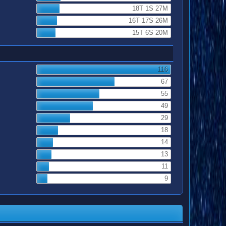
18T 1S 27M
16T 17S 26M
15T 6S 20M
116
67
55
49
29
18
14
13
11
9