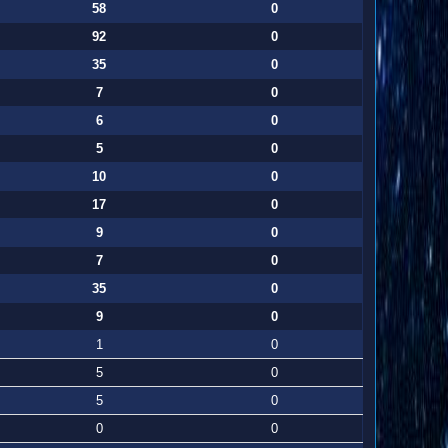
58
0
92
0
35
0
7
0
6
0
5
0
10
0
17
0
9
0
7
0
35
0
9
0
1
0
5
0
5
0
0
0