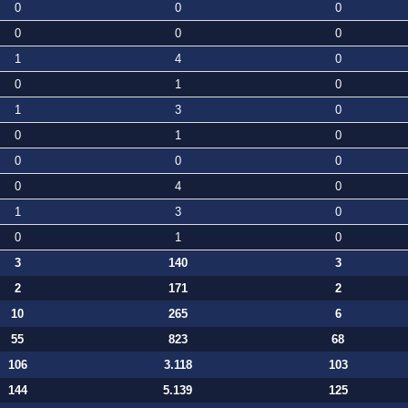
0
0
0
0
0
0
1
4
0
0
1
0
1
3
0
0
1
0
0
0
0
0
4
0
1
3
0
0
1
0
3
140
3
2
171
2
10
265
6
55
823
68
106
3.118
103
144
5.139
125