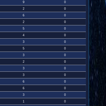
9
0
2
0
6
0
2
0
5
0
4
0
3
0
5
0
3
0
2
0
3
0
3
0
6
0
6
0
3
0
1
0