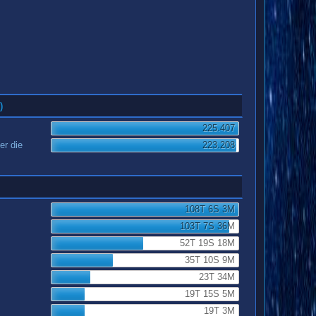
)
225.407
er die
223.208
108T 6S 3M
103T 7S 36M
52T 19S 18M
35T 10S 9M
23T 34M
19T 15S 5M
19T 3M