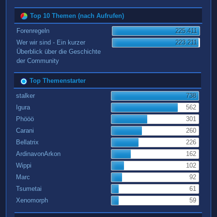
Top 10 Themen (nach Aufrufen)
Forenregeln
225.411
Wer wir sind - Ein kurzer
223.211
Überblick über die Geschichte
der Community
Top Themenstarter
stalker
738
Igura
562
Phööö
301
Carani
260
Bellatrix
226
ArdinavonArkon
162
Wippi
102
Marc
92
Tsumetai
61
Xenomorph
59