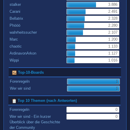
stalker
3.886
Carani
2.491
Bellatrix
2.328
Phööö
2.280
wahrheitssucher
2.107
Marc
1.200
chaotic
1.133
ArdinavonArkon
1.127
Wippi
1.016
Top-10-Boards
Forenregeln
1
Wer wir sind
1
Top 10 Themen (nach Antworten)
Forenregeln
0
Wer wir sind - Ein kurzer
0
Überblick über die Geschichte
der Community