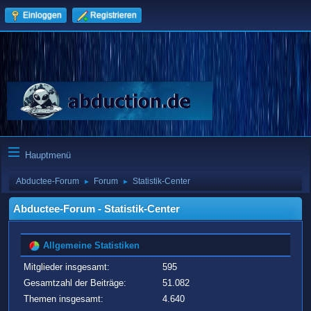
Einloggen
Registrieren
Hauptmenü
Abductee-Forum
Forum
Statistik-Center
►
►
Abductee-Forum - Statistik-Center
Allgemeine Statistiken
Mitglieder insgesamt:
595
Gesamtzahl der Beiträge:
51.082
Themen insgesamt:
4.640