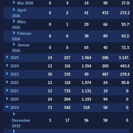
Mai 2026
0
4
14
98
37.084
April
0
2
41
472
272.22
2026
März
0
1
29
66
55.794
2026
Februar
0
6
38
89
43.197
2026
Januar
0
0
65
40
72.332
2026
2025
14
227
1.564
206
3.147.9
2024
13
116
1.554
269
443.64
2023
30
335
49
487
278.93
2022
13
118
1.974
24
95.847
2021
13
735
1.131
19
0
2020
24
204
1.193
94
0
2019
73
542
518
58
0
Dezember
3
17
56
58
0
2019