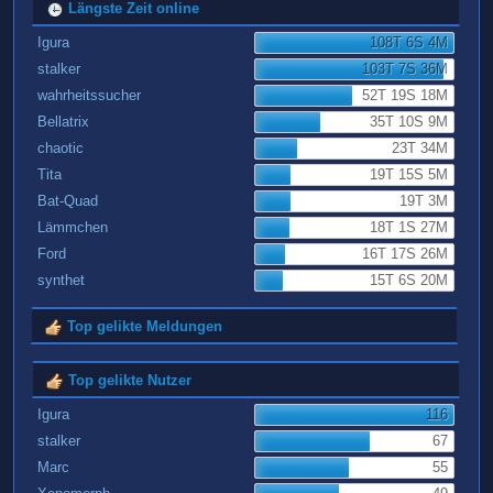
Längste Zeit online
Igura
108T 6S 4M
stalker
103T 7S 36M
wahrheitssucher
52T 19S 18M
Bellatrix
35T 10S 9M
chaotic
23T 34M
Tita
19T 15S 5M
Bat-Quad
19T 3M
Lämmchen
18T 1S 27M
Ford
16T 17S 26M
synthet
15T 6S 20M
Top gelikte Meldungen
Top gelikte Nutzer
Igura
116
stalker
67
Marc
55