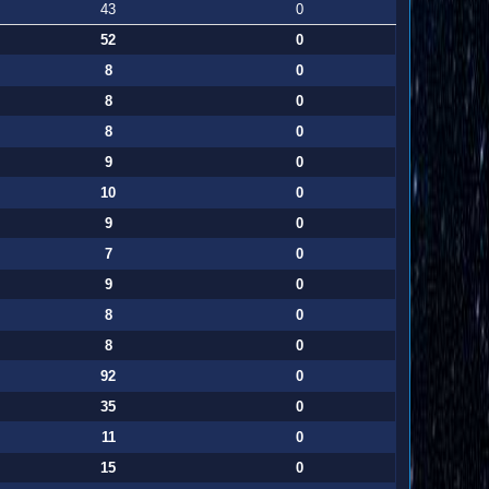
43
0
52
0
8
0
8
0
8
0
9
0
10
0
9
0
7
0
9
0
8
0
8
0
92
0
35
0
11
0
15
0