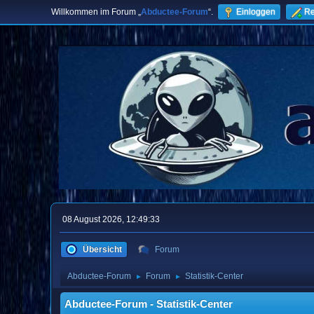
Willkommen im Forum „
Abductee-Forum
“.
Einloggen
Re
08 August 2026, 12:49:33
Übersicht
Forum
Abductee-Forum
Forum
Statistik-Center
►
►
Abductee-Forum - Statistik-Center