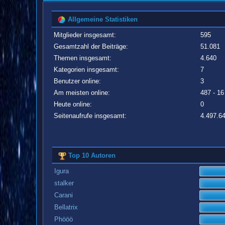
Allgemeine Statistiken
Mitglieder insgesamt:
595
Gesamtzahl der Beiträge:
51.081
Themen insgesamt:
4.640
Kategorien insgesamt:
7
Benutzer online:
3
Am meisten online:
487 - 16
Heute online:
0
Seitenaufrufe insgesamt:
4.497.6
Top 10 Autoren
Igura
stalker
Carani
Bellatrix
Phööö