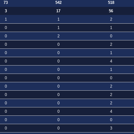
73
542
518
3
17
56
1
1
2
0
1
1
0
2
0
0
0
2
0
0
1
0
0
4
0
0
1
0
0
0
0
0
2
0
0
2
0
0
2
0
0
4
0
0
0
0
0
3