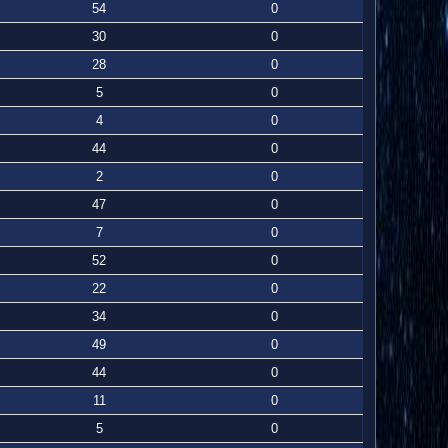
54
0
30
0
28
0
5
0
4
0
44
0
2
0
47
0
7
0
52
0
22
0
34
0
49
0
44
0
11
0
5
0