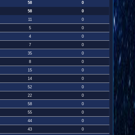
58
0
58
0
11
0
5
0
4
0
7
0
35
0
8
0
15
0
14
0
52
0
22
0
58
0
55
0
44
0
43
0