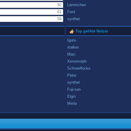
92
Lämmchen
61
Ford
59
synthet
Top gelikte Nutzer
Igura
stalker
Marc
Xenomorph
Schneeflocke
Peter
synthet
Fuji-san
Elgin
Merla