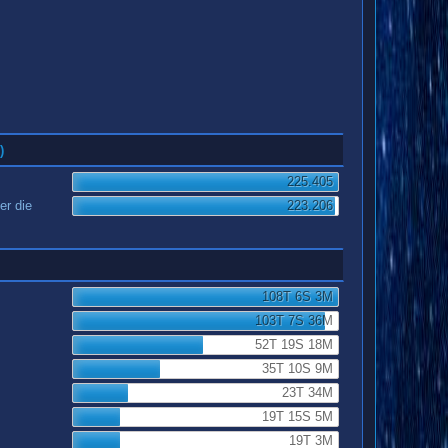
)
225.405
er die
223.206
108T 6S 3M
103T 7S 36M
52T 19S 18M
35T 10S 9M
23T 34M
19T 15S 5M
19T 3M