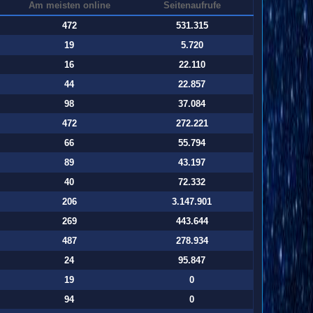
Am meisten online
Seitenaufrufe
472
531.315
19
5.720
16
22.110
44
22.857
98
37.084
472
272.221
66
55.794
89
43.197
40
72.332
206
3.147.901
269
443.644
487
278.934
24
95.847
19
0
94
0