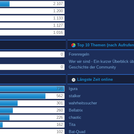
2.107
1.200
1.133
1.127
1.016
Top 10 Themen (nach Aufrufen
0
Forenregeln
Wer wir sind - Ein kurzer Überblick üb
0
Geschichte der Community
Längste Zeit online
738
Igura
562
stalker
301
wahrheitssucher
260
Bellatrix
226
chaotic
162
Tita
102
Bat-Quad