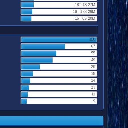
18T 1S 27M
16T 17S 26M
15T 6S 20M
116
67
55
49
29
18
14
13
11
9