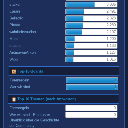
stalker
3.886
Carani
2.491
Bellatrix
2.328
Phööö
2.280
wahrheitssucher
2.107
Marc
1.200
chaotic
1.133
ArdinavonArkon
1.127
Wippi
1.016
Top-10-Boards
Forenregeln
1
Wer wir sind
1
Top 10 Themen (nach Antworten)
Forenregeln
0
Wer wir sind - Ein kurzer
0
Überblick über die Geschichte
der Community