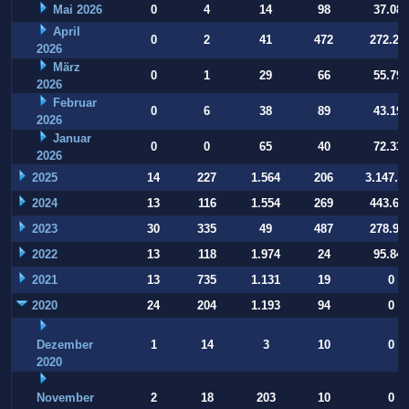
Mai 2026
0
4
14
98
37.084
April
0
2
41
472
272.22
2026
März
0
1
29
66
55.794
2026
Februar
0
6
38
89
43.197
2026
Januar
0
0
65
40
72.332
2026
2025
14
227
1.564
206
3.147.9
2024
13
116
1.554
269
443.64
2023
30
335
49
487
278.93
2022
13
118
1.974
24
95.847
2021
13
735
1.131
19
0
2020
24
204
1.193
94
0
Dezember
1
14
3
10
0
2020
November
2
18
203
10
0