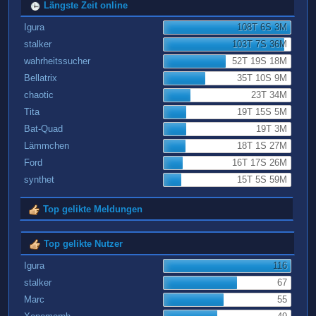
Längste Zeit online
Igura
108T 6S 3M
stalker
103T 7S 36M
wahrheitssucher
52T 19S 18M
Bellatrix
35T 10S 9M
chaotic
23T 34M
Tita
19T 15S 5M
Bat-Quad
19T 3M
Lämmchen
18T 1S 27M
Ford
16T 17S 26M
synthet
15T 5S 59M
Top gelikte Meldungen
Top gelikte Nutzer
Igura
116
stalker
67
Marc
55