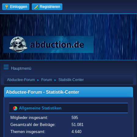
Einloggen
Registrieren
Hauptmenü
Abductee-Forum
Forum
Statistik-Center
►
►
Abductee-Forum - Statistik-Center
Allgemeine Statistiken
Mitglieder insgesamt:
595
Gesamtzahl der Beiträge:
51.081
Themen insgesamt:
4.640