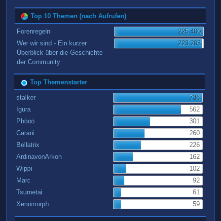
Top 10 Themen (nach Aufrufen)
Forenregeln
225.400
Wer wir sind - Ein kurzer
223.203
Überblick über die Geschichte
der Community
Top Themenstarter
stalker
738
Igura
562
Phööö
301
Carani
260
Bellatrix
226
ArdinavonArkon
162
Wippi
102
Marc
92
Tsumetai
61
Xenomorph
59